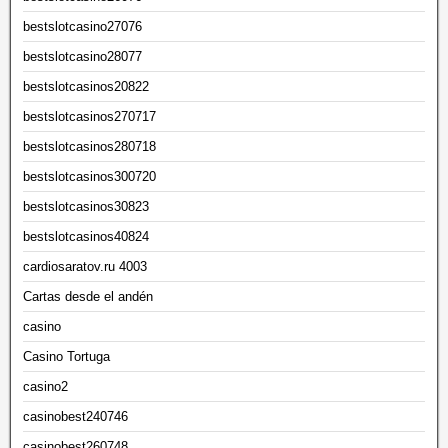
bestslotcasino27076
bestslotcasino28077
bestslotcasinos20822
bestslotcasinos270717
bestslotcasinos280718
bestslotcasinos300720
bestslotcasinos30823
bestslotcasinos40824
cardiosaratov.ru 4003
Cartas desde el andén
casino
Casino Tortuga
casino2
casinobest240746
casinobest260748