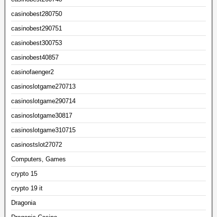
casinobest280750
casinobest290751
casinobest300753
casinobest40857
casinofaenger2
casinoslotgame270713
casinoslotgame290714
casinoslotgame30817
casinoslotgame310715
casinostslot27072
Computers, Games
crypto 15
crypto 19 it
Dragonia