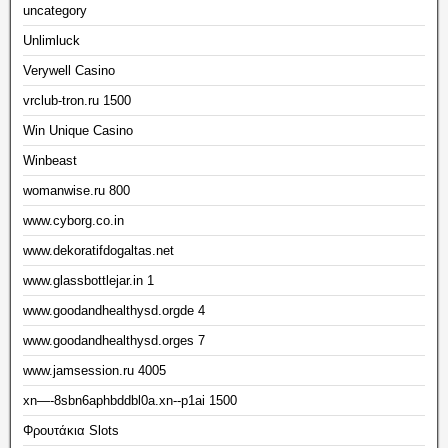
uncategory
Unlimluck
Verywell Casino
vrclub-tron.ru 1500
Win Unique Casino
Winbeast
womanwise.ru 800
www.cyborg.co.in
www.dekoratifdogaltas.net
www.glassbottlejar.in 1
www.goodandhealthysd.orgde 4
www.goodandhealthysd.orges 7
www.jamsession.ru 4005
xn—-8sbn6aphbddbl0a.xn--p1ai 1500
Φρουτάκια Slots