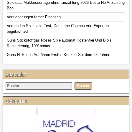
Spielsaal Maklercourtage ohne Einzahlung 2026 Beste No Anzahlung
Boni
Versicherungen ferner Finanzen
Verbunden Spielbank Test, Deutsche Casinos von Experten
begutachtet!
Guns Stickstoffgas Roses Spielautomat Kostenfrei Und Bloß
Registrierung, 1001bonus
Guns N’ Roses Aufführen Erstes Konzert Seitdem 23 Jahren
Buscador
Colaboran