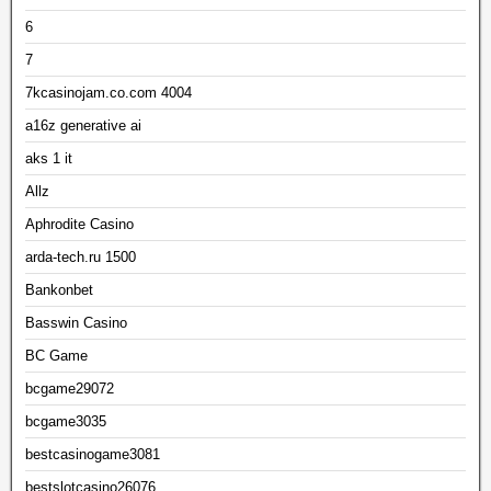
6
7
7kcasinojam.co.com 4004
a16z generative ai
aks 1 it
Allz
Aphrodite Casino
arda-tech.ru 1500
Bankonbet
Basswin Casino
BC Game
bcgame29072
bcgame3035
bestcasinogame3081
bestslotcasino26076