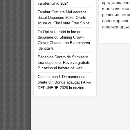
представленна
va oferi Ghid 2024
и не является
Tambur Gratuite Mai degraba
решения остае
decat Depunere 2026: Oferte
ориентирован
acum cu Cinci sute Free Spins
анализа, даже
To Opt sute rotiri in loc de
depunere cu Shining Crown
Clover Chance, on Examinarea
identita?ii
Pacanica Dentro de Stimulent
fara depunere, Revolve gratuite
?i cazinouri bazate pe web
Cel mai bun L De asemenea,
oferte din Bonus adaugat FARA
DEPUNERE 2026 la cazino