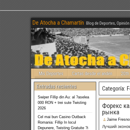
De Atocha a Chamartín
Blog de Deportes, Opinión
Mis Deportes
Cartas desde el andén
20th
Entradas recientes
Categoría:
F
Swiper Fillip din Au: al ?aselea
000 RON + trei sute Twisting
Форекс ка
2026
рынка
Cel mai bun Casino Outback
Jaime Fresno
Romania: Fillip In locul
Лучший эконо
Depunere, Twisting Gratuite ?i