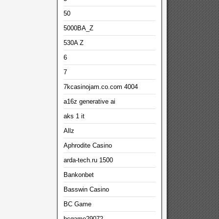
50
5000BA_Z
530A Z
6
7
7kcasinojam.co.com 4004
a16z generative ai
aks 1 it
Allz
Aphrodite Casino
arda-tech.ru 1500
Bankonbet
Basswin Casino
BC Game
bcgame29072