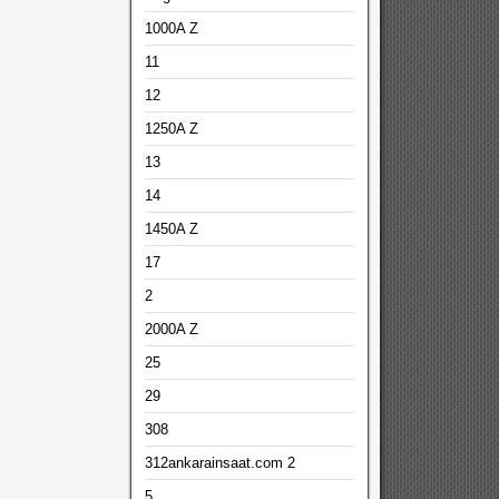
1000A Z
11
12
1250A Z
13
14
1450A Z
17
2
2000A Z
25
29
308
312ankarainsaat.com 2
5