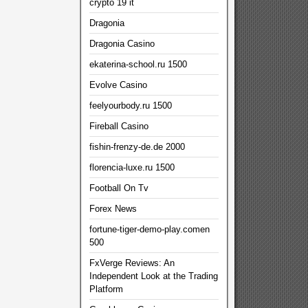
crypto 19 it
Dragonia
Dragonia Casino
ekaterina-school.ru 1500
Evolve Casino
feelyourbody.ru 1500
Fireball Casino
fishin-frenzy-de.de 2000
florencia-luxe.ru 1500
Football On Tv
Forex News
fortune-tiger-demo-play.comen
500
FxVerge Reviews: An
Independent Look at the Trading
Platform