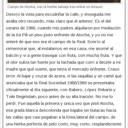
Campo de Atocha, con la hierba salvaje tras entrar en desuso
Desvío la vista para escudriñar la calle, y enseguida me
asalta otro recuerdo, más claro que el anterior. Es el del
verano de 1988, cuando mis padres alquilaron por mediación
de la tía Pili un piso justo enfrente de Atocha, y yo no me
enteré de que eso era el campo de la Real. Sonrío al
rememorar que, al instalarnos en esa casa, me asomé al
balcón y vi a gente trasegar con fruta, con mucha fruta. Y que
el olor subía tan fuerte por la fachada que corrí a decirle a mi
madre que qué suerte, que tenía el mercado enfrente. Craso
error. Al bajar y cruzar de acera, vi las taquillas y un cartel que
anunciaba que la Real Sociedad 1988/1989 se presentaba
oficialmente al día siguiente, con Bakero, López Rekarte y
Txiki Begiristain, poco antes de su alta traición. No me lo
perdí. Fue aquella la primera y única vez que pisé Atocha,
esa grada blanca descolorida que bajaba sin butacas hacia
las vallas que casi pegaban a la línea lateral del campo, de
una hierba perfecta de pelo corto, muy corto, resplandeciente