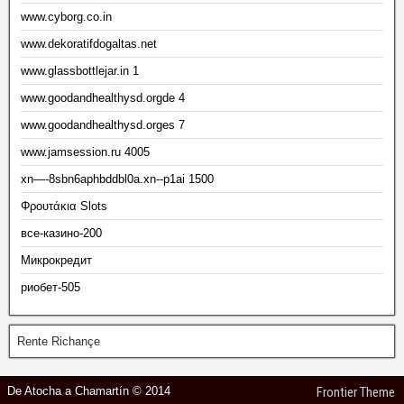
www.cyborg.co.in
www.dekoratifdogaltas.net
www.glassbottlejar.in 1
www.goodandhealthysd.orgde 4
www.goodandhealthysd.orges 7
www.jamsession.ru 4005
xn—-8sbn6aphbddbl0a.xn--p1ai 1500
Φρουτάκια Slots
все-казино-200
Микрокредит
риобет-505
Rente Richançe
De Atocha a Chamartín © 2014
Frontier Theme