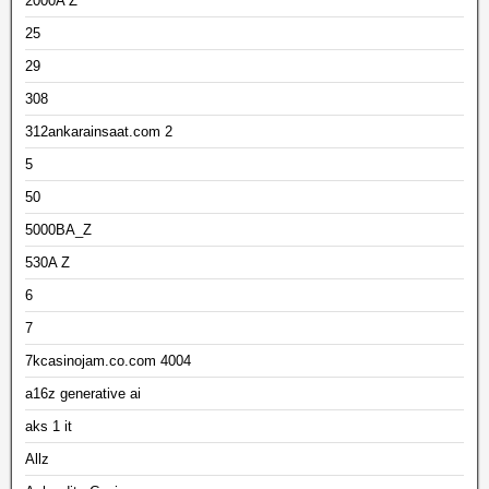
2000A Z
25
29
308
312ankarainsaat.com 2
5
50
5000BA_Z
530A Z
6
7
7kcasinojam.co.com 4004
a16z generative ai
aks 1 it
Allz