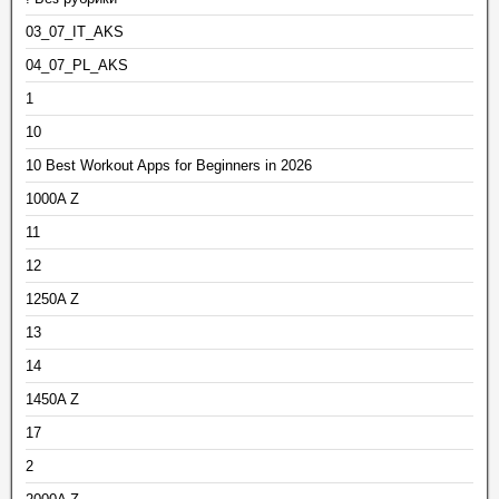
03_07_IT_AKS
04_07_PL_AKS
1
10
10 Best Workout Apps for Beginners in 2026
1000A Z
11
12
1250A Z
13
14
1450A Z
17
2