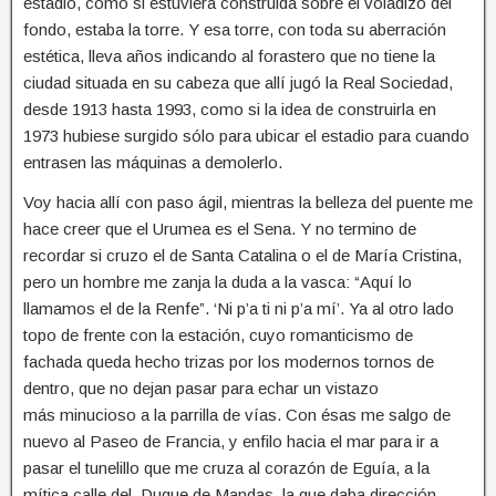
estadio, como si estuviera construida sobre el voladizo del
fondo, estaba la torre. Y esa torre, con toda su aberración
estética, lleva años indicando al forastero que no tiene la
ciudad situada en su cabeza que allí jugó la Real Sociedad,
desde 1913 hasta 1993, como si la idea de construirla en
1973 hubiese surgido sólo para ubicar el estadio para cuando
entrasen las máquinas a demolerlo.
Voy hacia allí con paso ágil, mientras la belleza del puente me
hace creer que el Urumea es el Sena. Y no termino de
recordar si cruzo el de Santa Catalina o el de María Cristina,
pero un hombre me zanja la duda a la vasca: “Aquí lo
llamamos el de la Renfe”. ‘Ni p’a ti ni p’a mí’. Ya al otro lado
topo de frente con la estación, cuyo romanticismo de
fachada queda hecho trizas por los modernos tornos de
dentro, que no dejan pasar para echar un vistazo
más minucioso a la parrilla de vías. Con ésas me salgo de
nuevo al Paseo de Francia, y enfilo hacia el mar para ir a
pasar el tunelillo que me cruza al corazón de Eguía, a la
mítica calle del Duque de Mandas, la que daba dirección