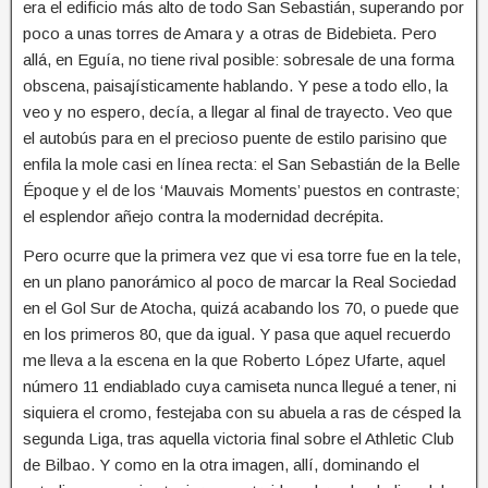
era el edificio más alto de todo San Sebastián, superando por
poco a unas torres de Amara y a otras de Bidebieta. Pero
allá, en Eguía, no tiene rival posible: sobresale de una forma
obscena, paisajísticamente hablando. Y pese a todo ello, la
veo y no espero, decía, a llegar al final de trayecto. Veo que
el autobús para en el precioso puente de estilo parisino que
enfila la mole casi en línea recta: el San Sebastián de la Belle
Époque y el de los ‘Mauvais Moments’ puestos en contraste;
el esplendor añejo contra la modernidad decrépita.
Pero ocurre que la primera vez que vi esa torre fue en la tele,
en un plano panorámico al poco de marcar la Real Sociedad
en el Gol Sur de Atocha, quizá acabando los 70, o puede que
en los primeros 80, que da igual. Y pasa que aquel recuerdo
me lleva a la escena en la que Roberto López Ufarte, aquel
número 11 endiablado cuya camiseta nunca llegué a tener, ni
siquiera el cromo, festejaba con su abuela a ras de césped la
segunda Liga, tras aquella victoria final sobre el Athletic Club
de Bilbao. Y como en la otra imagen, allí, dominando el