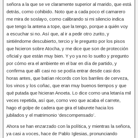
señora a la que se ve claramente superior al marido, que está
detrás, como cohibido. Noto que a cada poco el camarero
me mira de soslayo, como calibrando si mi silencio indica
que tengo la antena a tope, que la tengo, porque a quién voy
a escuchar si no. Así que, al ir a pedir otro zurito, y
sintiéndome descubierto, tercio y le pregunto por los pisos
que hicieron sobre Atocha, y me dice que son de protección
oficial y que están muy bien. Y yo ya no lo suelto y pregunto
por cómo era el ambiente en el bar en día de partido, y
confirma que allí casi no se podía entrar desde casi dos
horas antes, que batían récords con los barriles de cerveza,
los vinos y los coñac, que eran muy buenos tiempos y que
qué putada que hicieran Anoeta. Lo dice como una letanía mil
veces repetida, así que, como veo que acaba el carrete,
hago el golpe de cadera que gira el taburete hacia los
jubilados y el matrimonio ‘descompensado’.
Ahora se han enzarzado con la política, y mientras la señora,
ya casi a voces, hace de Pablo Iglesias, pronunciando