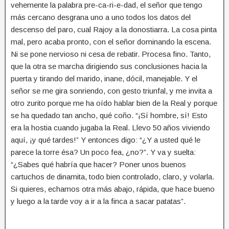
vehemente la palabra pre-ca-ri-e-dad, el señor que tengo
más cercano desgrana uno a uno todos los datos del
descenso del paro, cual Rajoy a la donostiarra. La cosa pinta
mal, pero acaba pronto, con el señor dominando la escena.
Ni se pone nervioso ni cesa de rebatir. Procesa fino. Tanto,
que la otra se marcha dirigiendo sus conclusiones hacia la
puerta y tirando del marido, inane, dócil, manejable. Y el
señor se me gira sonriendo, con gesto triunfal, y me invita a
otro zurito porque me ha oído hablar bien de la Real y porque
se ha quedado tan ancho, qué coño. “¡Sí hombre, sí! Esto
era la hostia cuando jugaba la Real. Llevo 50 años viviendo
aquí, ¡y qué tardes!” Y entonces digo: “¿Y a usted qué le
parece la torre ésa? Un poco fea, ¿no?”. Y va y suelta:
“¿Sabes qué habría que hacer? Poner unos buenos
cartuchos de dinamita, todo bien controlado, claro, y volarla.
Si quieres, echamos otra más abajo, rápida, que hace bueno
y luego a la tarde voy a ir a la finca a sacar patatas”.