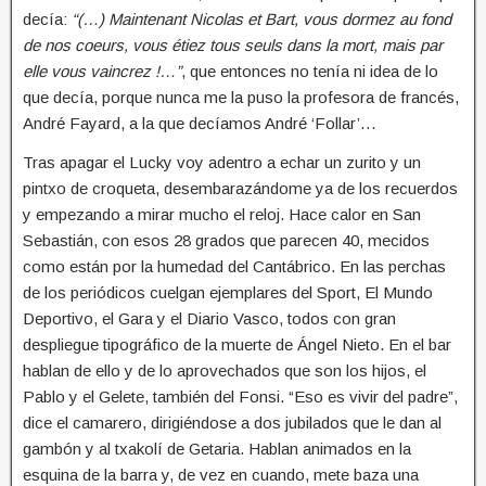
decía:
“(…) Maintenant Nicolas et Bart, vous dormez au fond
de nos coeurs, vous étiez tous seuls dans la mort, mais par
elle vous vaincrez !…”
, que entonces no tenía ni idea de lo
que decía, porque nunca me la puso la profesora de francés,
André Fayard, a la que decíamos André ‘Follar’…
Tras apagar el Lucky voy adentro a echar un zurito y un
pintxo de croqueta, desembarazándome ya de los recuerdos
y empezando a mirar mucho el reloj. Hace calor en San
Sebastián, con esos 28 grados que parecen 40, mecidos
como están por la humedad del Cantábrico. En las perchas
de los periódicos cuelgan ejemplares del Sport, El Mundo
Deportivo, el Gara y el Diario Vasco, todos con gran
despliegue tipográfico de la muerte de Ángel Nieto. En el bar
hablan de ello y de lo aprovechados que son los hijos, el
Pablo y el Gelete, también del Fonsi. “Eso es vivir del padre”,
dice el camarero, dirigiéndose a dos jubilados que le dan al
gambón y al txakolí de Getaria. Hablan animados en la
esquina de la barra y, de vez en cuando, mete baza una