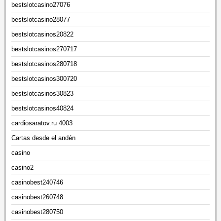
bestslotcasino27076
bestslotcasino28077
bestslotcasinos20822
bestslotcasinos270717
bestslotcasinos280718
bestslotcasinos300720
bestslotcasinos30823
bestslotcasinos40824
cardiosaratov.ru 4003
Cartas desde el andén
casino
casino2
casinobest240746
casinobest260748
casinobest280750