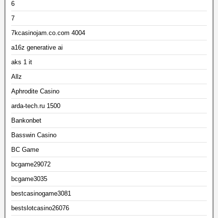
6
7
7kcasinojam.co.com 4004
a16z generative ai
aks 1 it
Allz
Aphrodite Casino
arda-tech.ru 1500
Bankonbet
Basswin Casino
BC Game
bcgame29072
bcgame3035
bestcasinogame3081
bestslotcasino26076