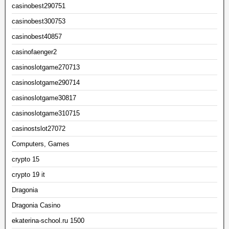
casinobest290751
casinobest300753
casinobest40857
casinofaenger2
casinoslotgame270713
casinoslotgame290714
casinoslotgame30817
casinoslotgame310715
casinostslot27072
Computers, Games
crypto 15
crypto 19 it
Dragonia
Dragonia Casino
ekaterina-school.ru 1500