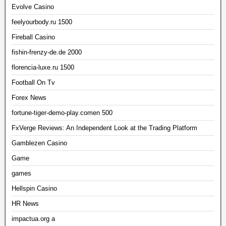
Evolve Casino
feelyourbody.ru 1500
Fireball Casino
fishin-frenzy-de.de 2000
florencia-luxe.ru 1500
Football On Tv
Forex News
fortune-tiger-demo-play.comen 500
FxVerge Reviews: An Independent Look at the Trading Platform
Gamblezen Casino
Game
games
Hellspin Casino
HR News
impactua.org a