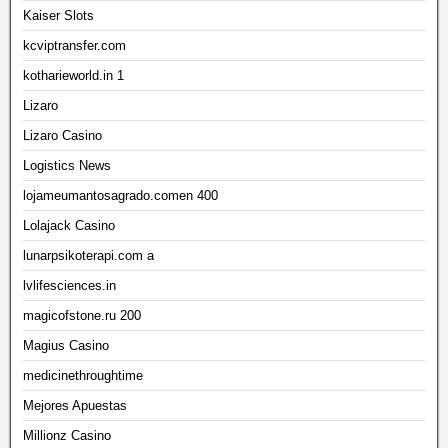
Kaiser Slots
kcviptransfer.com
kotharieworld.in 1
Lizaro
Lizaro Casino
Logistics News
lojameumantosagrado.comen 400
Lolajack Casino
lunarpsikoterapi.com a
lvlifesciences.in
magicofstone.ru 200
Magius Casino
medicinethroughtime
Mejores Apuestas
Millionz Casino