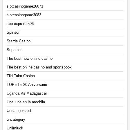
slotcasinogame26071
slotcasinogame3083
spb-expo.ru 506
Spinson
Starda Casino
Superbet
The best new online casino
The best online casino and sportsbook
Tiki Taka Casino
TOPETE 20 Aniversario
Uganda Vs Madagascar
Una lupa en la mochila
Uncategorized
uncategory
Unlimluck