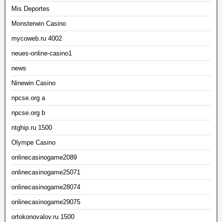
Mis Deportes
Monsterwin Casino
mycoweb.ru 4002
neues-online-casino1
news
Ninewin Casino
npcse.org a
npcse.org b
ntghip.ru 1500
Olympe Casino
onlinecasinogame2089
onlinecasinogame25071
onlinecasinogame28074
onlinecasinogame29075
ortokonovalov.ru 1500