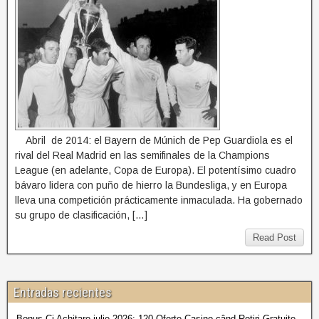
Abril de 2014: el Bayern de Múnich de Pep Guardiola es el
rival del Real Madrid en las semifinales de la Champions
League (en adelante, Copa de Europa). El potentísimo cuadro
bávaro lidera con puño de hierro la Bundesliga, y en Europa
lleva una competición prácticamente inmaculada. Ha gobernado
su grupo de clasificación, […]
Read Post
Entradas recientes
Bonus Ci Achitare iulie 2026: 120 Oferte Casino când Rotiri Gratuite