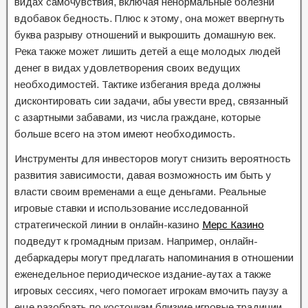
видах самочувствия, включая ненормальные болезни
вдобавок бедность. Плюс к этому, она может ввергнуть
буква разрыву отношений и выкрошить домашную век.
Река также может лишить детей а еще молодых людей
денег в видах удовлетворения своих ведущих
необходимостей. Тактике избегания вреда должны
дисконтировать сии задачи, абы увести вред, связанный
с азартными забавами, из числа граждане, которые
больше всего на этом имеют необходимость.
Инструменты для инвесторов могут снизить вероятность
развития зависимости, давая возможность им быть у
власти своим временами а еще деньгами. Реальные
игровые ставки и использование исследованной
стратегической линии в онлайн-казино
Мерс Казино
подведут к громадным призам. Например, онлайн-
дебаркадеры могут предлагать напоминания в отношении
еженедельное периодическое издание-аутах а также ​​
игровых сессиях, чего помогает игрокам вмочить паузу а
еще разобрать по косточкам близкие игровые традиции.