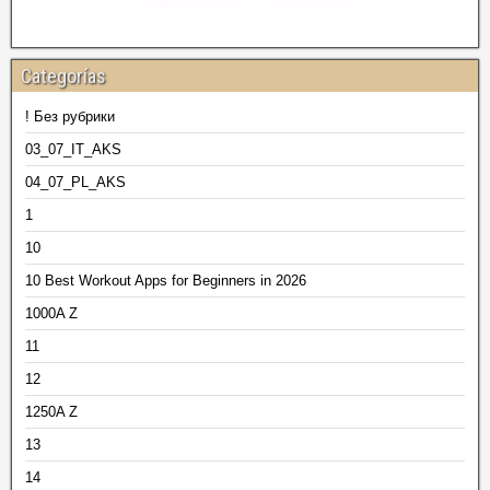
Categorías
! Без рубрики
03_07_IT_AKS
04_07_PL_AKS
1
10
10 Best Workout Apps for Beginners in 2026
1000A Z
11
12
1250A Z
13
14