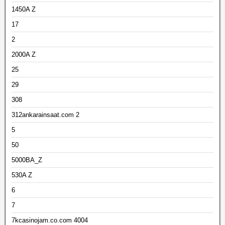
1450A Z
17
2
2000A Z
25
29
308
312ankarainsaat.com 2
5
50
5000BA_Z
530A Z
6
7
7kcasinojam.co.com 4004