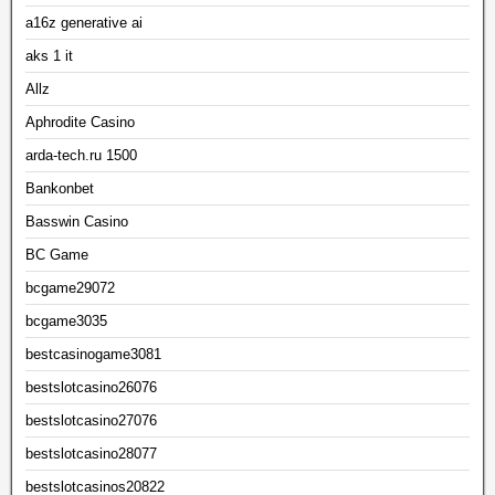
a16z generative ai
aks 1 it
Allz
Aphrodite Casino
arda-tech.ru 1500
Bankonbet
Basswin Casino
BC Game
bcgame29072
bcgame3035
bestcasinogame3081
bestslotcasino26076
bestslotcasino27076
bestslotcasino28077
bestslotcasinos20822