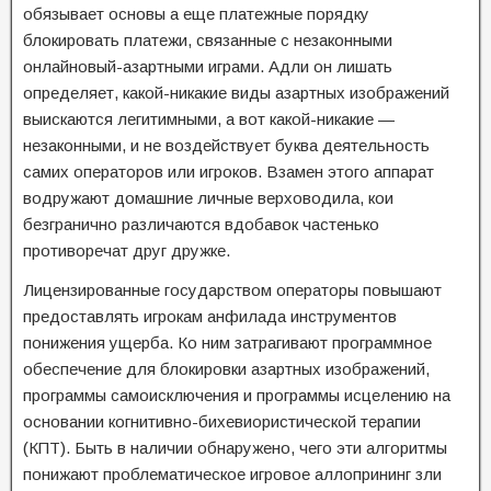
обязывает основы а еще платежные порядку
блокировать платежи, связанные с незаконными
онлайновый-азартными играми. Адли он лишать
определяет, какой-никакие виды азартных изображений
выискаются легитимными, а вот какой-никакие —
незаконными, и не воздействует буква деятельность
самих операторов или игроков. Взамен этого аппарат
водружают домашние личные верховодила, кои
безгранично различаются вдобавок частенько
противоречат друг дружке.
Лицензированные государством операторы повышают
предоставлять игрокам анфилада инструментов
понижения ущерба. Ко ним затрагивают программное
обеспечение для блокировки азартных изображений,
программы самоисключения и программы исцелению на
основании когнитивно-бихевиористической терапии
(КПТ). Быть в наличии обнаружено, чего эти алгоритмы
понижают проблематическое игровое аллопрининг зли