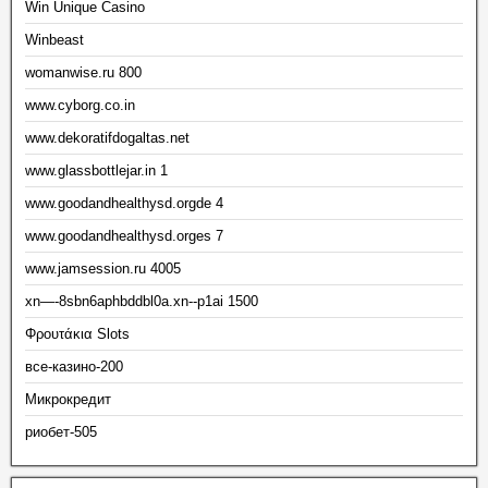
Win Unique Casino
Winbeast
womanwise.ru 800
www.cyborg.co.in
www.dekoratifdogaltas.net
www.glassbottlejar.in 1
www.goodandhealthysd.orgde 4
www.goodandhealthysd.orges 7
www.jamsession.ru 4005
xn—-8sbn6aphbddbl0a.xn--p1ai 1500
Φρουτάκια Slots
все-казино-200
Микрокредит
риобет-505