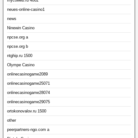
mycoweb.ru 4002
neues-online-casino1
news
Ninewin Casino
npcse.org a
npcse.org b
ntghip.ru 1500
Olympe Casino
onlinecasinogame2089
onlinecasinogame25071
onlinecasinogame28074
onlinecasinogame29075
ortokonovalov.ru 1500
other
peerpartners-ngo.com a