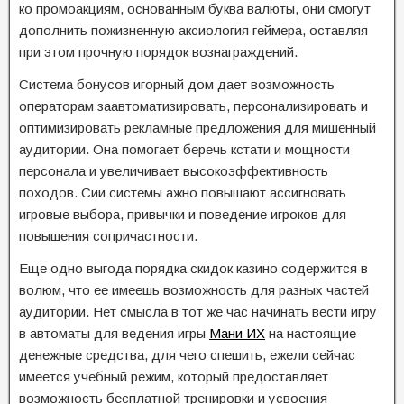
ко промоакциям, основанным буква валюты, они смогут
дополнить пожизненную аксиология геймера, оставляя
при этом прочную порядок вознаграждений.
Система бонусов игорный дом дает возможность
операторам заавтоматизировать, персонализировать и
оптимизировать рекламные предложения для мишенный
аудитории. Она помогает беречь кстати и мощности
персонала и увеличивает высокоэффективность
походов. Сии системы ажно повышают ассигновать
игровые выбора, привычки и поведение игроков для
повышения сопричастности.
Еще одно выгода порядка скидок казино содержится в
волюм, что ее имеешь возможность для разных частей
аудитории. Нет смысла в тот же час начинать вести игру
в автоматы для ведения игры
Мани ИХ
на настоящие
денежные средства, для чего спешить, ежели сейчас
имеется учебный режим, который предоставляет
возможность бесплатной тренировки и усвоения