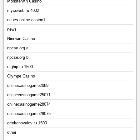
Monsterwin Casino
mycoweb.ru 4002
neues-online-casino1
news
Ninewin Casino
npcse.org a
npcse.org b
ntghip.ru 1500
Olympe Casino
onlinecasinogame2089
onlinecasinogame25071
onlinecasinogame28074
onlinecasinogame29075
ortokonovalov.ru 1500
other