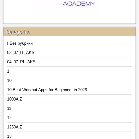
Categorías
! Без рубрики
03_07_IT_AKS
04_07_PL_AKS
1
10
10 Best Workout Apps for Beginners in 2026
1000A Z
11
12
1250A Z
13