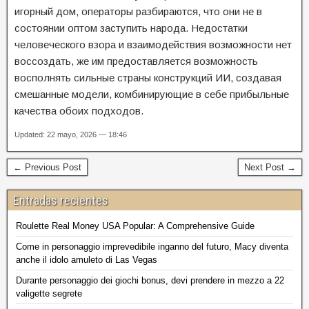
игорный дом, операторы разбираются, что они не в
состоянии оптом заступить народа. Недостатки
человеческого взора и взаимодействия возможности нет
воссоздать, же им предоставляется возможность
восполнять сильные страны конструкций ИИ, создавая
смешанные модели, комбинирующие в себе прибыльные
качества обоих подходов.
Updated: 22 mayo, 2026 — 18:46
← Previous Post
Next Post →
Entradas recientes
Roulette Real Money USA Popular: A Comprehensive Guide
Come in personaggio imprevedibile inganno del futuro, Macy diventa
anche il idolo amuleto di Las Vegas
Durante personaggio dei giochi bonus, devi prendere in mezzo a 22
valigette segrete