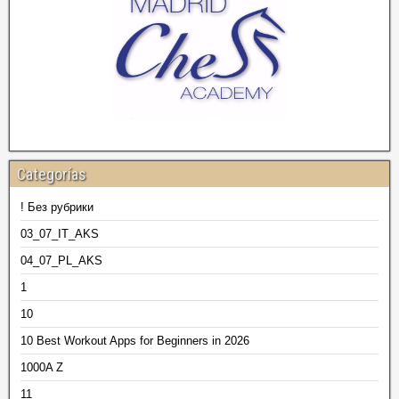
Categorías
! Без рубрики
03_07_IT_AKS
04_07_PL_AKS
1
10
10 Best Workout Apps for Beginners in 2026
1000A Z
11