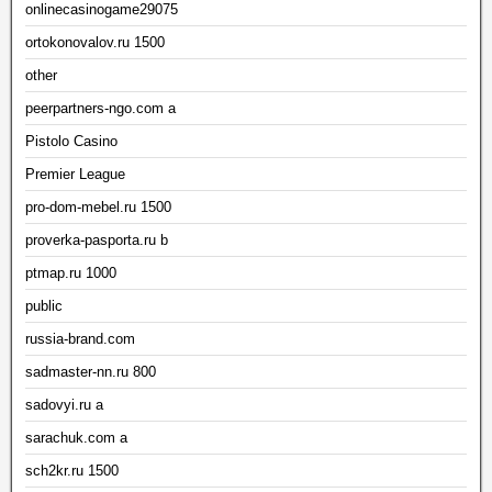
onlinecasinogame29075
ortokonovalov.ru 1500
other
peerpartners-ngo.com a
Pistolo Casino
Premier League
pro-dom-mebel.ru 1500
proverka-pasporta.ru b
ptmap.ru 1000
public
russia-brand.com
sadmaster-nn.ru 800
sadovyi.ru a
sarachuk.com a
sch2kr.ru 1500