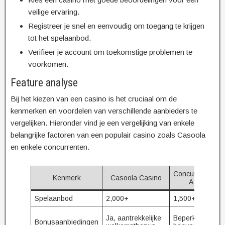
veilige ervaring.
Registreer je snel en eenvoudig om toegang te krijgen
tot het spelaanbod.
Verifieer je account om toekomstige problemen te
voorkomen.
Feature analyse
Bij het kiezen van een casino is het cruciaal om de
kenmerken en voordelen van verschillende aanbieders te
vergelijken. Hieronder vind je een vergelijking van enkele
belangrijke factoren van een populair casino zoals Casoola
en enkele concurrenten.
Concurrent
Kenmerk
Casoola Casino
C
A
Spelaanbod
2,000+
1,500+
2,
Ja
Ja, aantrekkelijke
Beperkte
Bonusaanbiedingen
ge