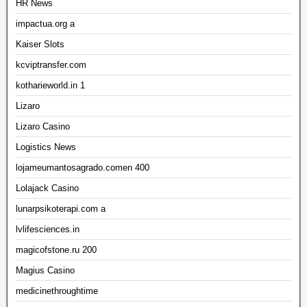
HR News
impactua.org a
Kaiser Slots
kcviptransfer.com
kotharieworld.in 1
Lizaro
Lizaro Casino
Logistics News
lojameumantosagrado.comen 400
Lolajack Casino
lunarpsikoterapi.com a
lvlifesciences.in
magicofstone.ru 200
Magius Casino
medicinethroughtime