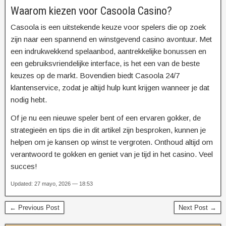
Waarom kiezen voor Casoola Casino?
Casoola is een uitstekende keuze voor spelers die op zoek
zijn naar een spannend en winstgevend casino avontuur. Met
een indrukwekkend spelaanbod, aantrekkelijke bonussen en
een gebruiksvriendelijke interface, is het een van de beste
keuzes op de markt. Bovendien biedt Casoola 24/7
klantenservice, zodat je altijd hulp kunt krijgen wanneer je dat
nodig hebt.
Of je nu een nieuwe speler bent of een ervaren gokker, de
strategieën en tips die in dit artikel zijn besproken, kunnen je
helpen om je kansen op winst te vergroten. Onthoud altijd om
verantwoord te gokken en geniet van je tijd in het casino. Veel
succes!
Updated: 27 mayo, 2026 — 18:53
← Previous Post
Next Post →