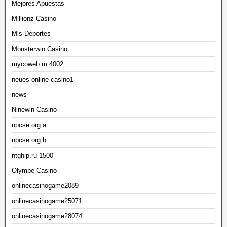
Mejores Apuestas
Millionz Casino
Mis Deportes
Monsterwin Casino
mycoweb.ru 4002
neues-online-casino1
news
Ninewin Casino
npcse.org a
npcse.org b
ntghip.ru 1500
Olympe Casino
onlinecasinogame2089
onlinecasinogame25071
onlinecasinogame28074