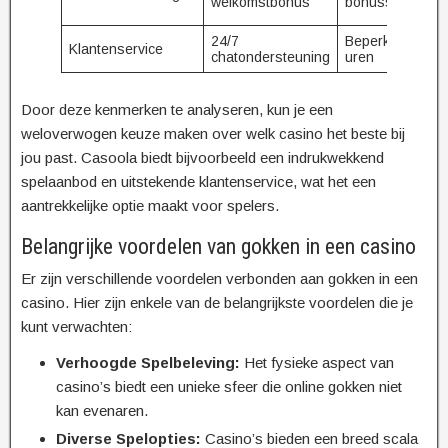
welkomstbonus
bonussen
bo
24/7
Beperkte
24
Klantenservice
chatondersteuning
uren
on
Door deze kenmerken te analyseren, kun je een
weloverwogen keuze maken over welk casino het beste bij
jou past. Casoola biedt bijvoorbeeld een indrukwekkend
spelaanbod en uitstekende klantenservice, wat het een
aantrekkelijke optie maakt voor spelers.
Belangrijke voordelen van gokken in een casino
Er zijn verschillende voordelen verbonden aan gokken in een
casino. Hier zijn enkele van de belangrijkste voordelen die je
kunt verwachten:
Verhoogde Spelbeleving:
Het fysieke aspect van
casino’s biedt een unieke sfeer die online gokken niet
kan evenaren.
Diverse Spelopties:
Casino’s bieden een breed scala