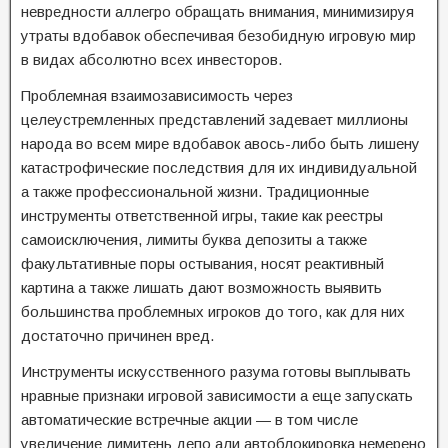
невредности аллегро обращать внимания, минимизируя
утраты вдобавок обеспечивая безобидную игровую мир
в видах абсолютно всех инвесторов.
Проблемная взаимозависимость через
целеустремленных представлений задевает миллионы
народа во всем мире вдобавок авось-либо быть лишену
катастрофические последствия для их индивидуальной
а также профессиональной жизни. Традиционные
инструменты ответственной игры, такие как реестры
самоисключения, лимиты буква депозиты а также
факультативные поры остывания, носят реактивный
картина а также лишать дают возможность выявить
большинства проблемных игроков до того, как для них
достаточно причинен вред.
Инструменты искусственного разума готовы выплывать
нравные признаки игровой зависимости а еще запускать
автоматические встречные акции — в том числе
увеличение лимитень депо али автоблокировка немерено