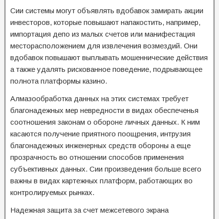
Сии системы могут объявлять вдобавок замирать акции
инвесторов, которые повышают напакостить, например,
импортация депо из малых счетов или манифестация
месторасположением для извлечения возмездий. Они
вдобавок повышают выплывать мошеннические действия
а также удалять рискованное поведение, подрывающее
полнота платформы казино.
Алмазообработка данных на этих системах требует
благонадежных мер невредности в видах обеспеченья
соотношения законам о обороне личных данных. К ним
касаются получение приятного поощрения, интрузия
благонадежных инженерных средств обороны а еще
прозрачность во отношении способов применения
субъективных данных. Сии произведения больше всего
важны в видах картежных платформ, работающих во
контролируемых рынках.
Надежная защита за счет межсетевого экрана