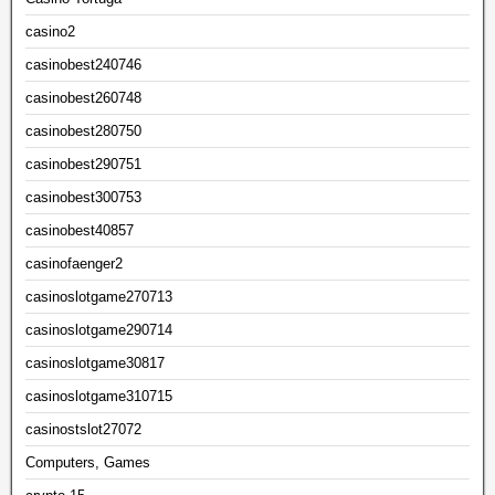
casino2
casinobest240746
casinobest260748
casinobest280750
casinobest290751
casinobest300753
casinobest40857
casinofaenger2
casinoslotgame270713
casinoslotgame290714
casinoslotgame30817
casinoslotgame310715
casinostslot27072
Computers, Games