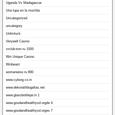
Uganda Vs Madagascar
Una lupa en la mochila
Uncategorized
uncategory
Unlimluck
Verywell Casino
vrclub-tron.ru 1500
Win Unique Casino
Winbeast
womanwise.ru 800
www.cyborg.co.in
www.dekoratifdogaltas.net
www.glassbottlejar.in 1
www.goodandhealthysd.orgde 4
www.goodandhealthysd.orges 7