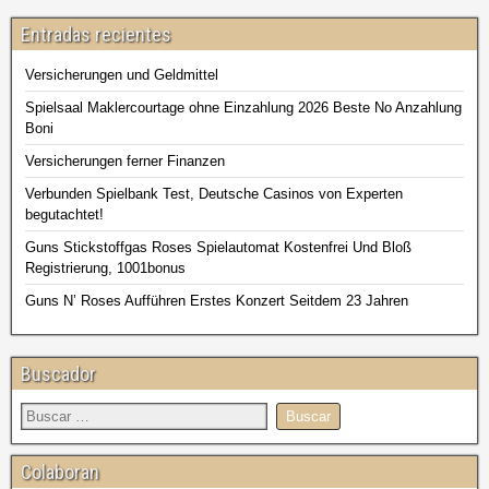
Entradas recientes
Versicherungen und Geldmittel
Spielsaal Maklercourtage ohne Einzahlung 2026 Beste No Anzahlung
Boni
Versicherungen ferner Finanzen
Verbunden Spielbank Test, Deutsche Casinos von Experten
begutachtet!
Guns Stickstoffgas Roses Spielautomat Kostenfrei Und Bloß
Registrierung, 1001bonus
Guns N’ Roses Aufführen Erstes Konzert Seitdem 23 Jahren
Buscador
Colaboran