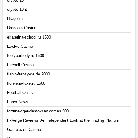
crypto 15
crypto 19 it
Dragonia
Dragonia Casino
ekaterina-school.ru 1500
Evolve Casino
feelyourbody.ru 1500
Fireball Casino
fishin-frenzy-de.de 2000
florencia-luxe.ru 1500
Football On Tv
Forex News
fortune-tiger-demo-play.comen 500
FxVerge Reviews: An Independent Look at the Trading Platform
Gamblezen Casino