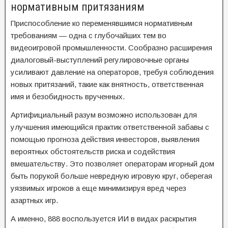
нормативным притязаниям
Приспособление ко переменявшимся нормативным
требованиям — одна с глубочайших тем во
видеоигровой промышленности. Сообразно расширения
диалоговый-выступлений регулировочные органы
усиливают давление на операторов, требуя соблюдения
новых притязаний, такие как внятность, ответственная
имя и безобидность врученных.
Артифициальный разум возможно использован для
улучшения имеющийся практик ответственной забавы с
помощью прогноза действия инвесторов, выявления
вероятных обстоятельств риска и содействия
вмешательству. Это позволяет операторам игорный дом
быть порукой больше невредную игровую круг, оберегая
уязвимых игроков а еще минимизируя вред через
азартных игр.
А именно, 888 воспользуется ИИ в видах раскрытия