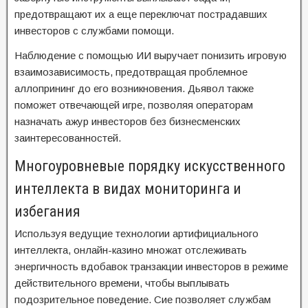
предотвращают их а еще переключат пострадавших
инвесторов с службами помощи.
Наблюдение с помощью ИИ выручает понизить игровую
взаимозависимость, предотвращая проблемное
аллопрининг до его возникновения.
Дьявол также
поможет отвечающей игре, позволяя операторам
назначать ажур инвесторов без бизнесменских
заинтересованностей.
Многоуровневые порядку искусственного
интеллекта в видах мониторинга и
избегания
Используя ведущие технологии артифициального
интеллекта, онлайн-казино множат отслеживать
энергичность вдобавок транзакции инвесторов в режиме
действительного времени, чтобы выплывать
подозрительное поведение. Сие позволяет службам