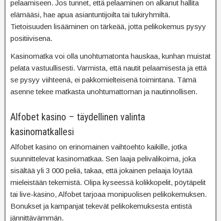
pelaamiseen. Jos tunnet, että pelaaminen on alkanut hallita
elämääsi, hae apua asiantuntijoilta tai tukiryhmiltä.
Tietoisuuden lisääminen on tärkeää, jotta pelikokemus pysyy
positiivisena.
Kasinomatka voi olla unohtumatonta hauskaa, kunhan muistat
pelata vastuullisesti. Varmista, että nautit pelaamisesta ja että
se pysyy viihteenä, ei pakkomielteisenä toimintana. Tämä
asenne tekee matkasta unohtumattoman ja nautinnollisen.
Alfobet kasino – täydellinen valinta
kasinomatkallesi
Alfobet kasino on erinomainen vaihtoehto kaikille, jotka
suunnittelevat kasinomatkaa. Sen laaja pelivalikoima, joka
sisältää yli 3 000 peliä, takaa, että jokainen pelaaja löytää
mieleistään tekemistä. Olipa kyseessä kolikkopelit, pöytäpelit
tai live-kasino, Alfobet tarjoaa monipuolisen pelikokemuksen.
Bonukset ja kampanjat tekevät pelikokemuksesta entistä
jännittävämmän.