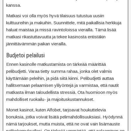
kanssa.
Matkasi voi olla myös hyvä tilaisuus tutustua uusiin
kulttuureihin ja makuihin. Suunnittele, mitä paikallisia herkkuja
haluat maistaa ja missä ravintoloissa vierailla. Tämä lisää
matkasi rikastuttavuutta ja tekee kasinosta entistäkin
jännittävämmän paikan vierailla.
Budjetoi pelailusi
Ennen kasinolle matkustamista on tärkeää määrittää
pelibudjetti. Varaa tietty summa rahaa, jonka olet valmis
käyttämään peleihin, ja pidä siitä kiinni. Pelibudjetti auttaa
hallitsemaan pelaamisen ylilyöntejä ja varmistaa, että nautit
matkasta ilman taloudellista stressiä. Ota huomioon myös
mahdolliset ruokailu- ja majoituskustannukset.
Monet kasinot, kuten Alfobet, tarjoavat houkuttelevia
bonuksia, jotka voivat lisätä pelimahdollisuuksiasi. Hyödynnä
nämä tarjoukset, mutta muista, että ne ovat vain lisämauste
pelikokemuksellesi. On tärkeää ymmärtää, että pelaaminen on