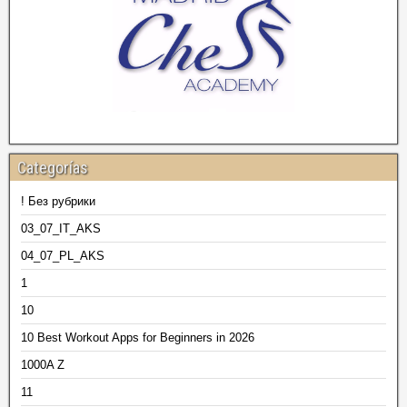
Categorías
! Без рубрики
03_07_IT_AKS
04_07_PL_AKS
1
10
10 Best Workout Apps for Beginners in 2026
1000A Z
11