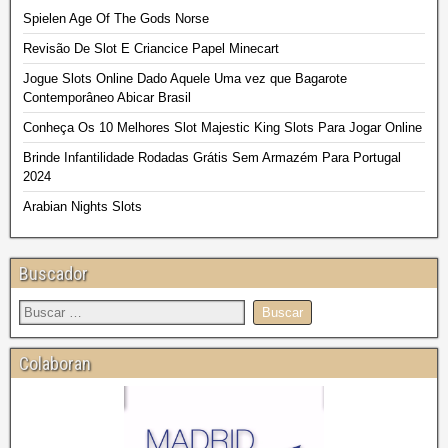
Spielen Age Of The Gods Norse
Revisão De Slot E Criancice Papel Minecart
Jogue Slots Online Dado Aquele Uma vez que Bagarote
Contemporâneo Abicar Brasil
Conheça Os 10 Melhores Slot Majestic King Slots Para Jogar Online
Brinde Infantilidade Rodadas Grátis Sem Armazém Para Portugal
2024
Arabian Nights Slots
Buscador
Colaboran