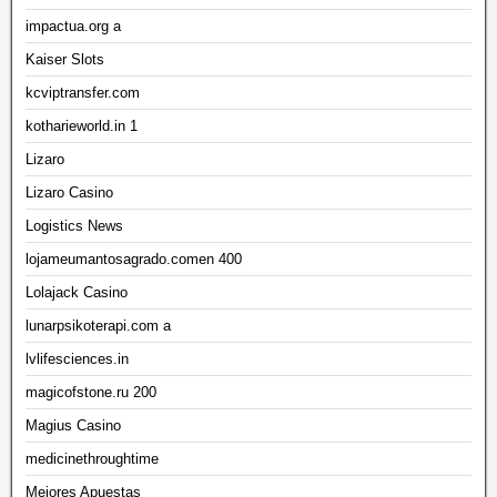
impactua.org a
Kaiser Slots
kcviptransfer.com
kotharieworld.in 1
Lizaro
Lizaro Casino
Logistics News
lojameumantosagrado.comen 400
Lolajack Casino
lunarpsikoterapi.com a
lvlifesciences.in
magicofstone.ru 200
Magius Casino
medicinethroughtime
Mejores Apuestas