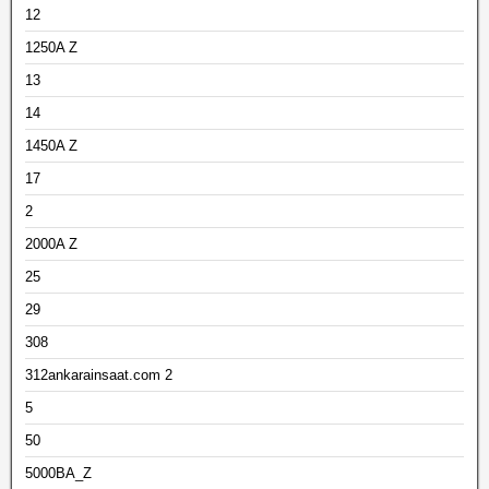
12
1250A Z
13
14
1450A Z
17
2
2000A Z
25
29
308
312ankarainsaat.com 2
5
50
5000BA_Z