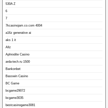
530A Z
6
7
7kcasinojam.co.com 4004
a16z generative ai
aks 1 it
Allz
Aphrodite Casino
arda-tech.ru 1500
Bankonbet
Basswin Casino
BC Game
bcgame29072
bcgame3035
bestcasinogame3081