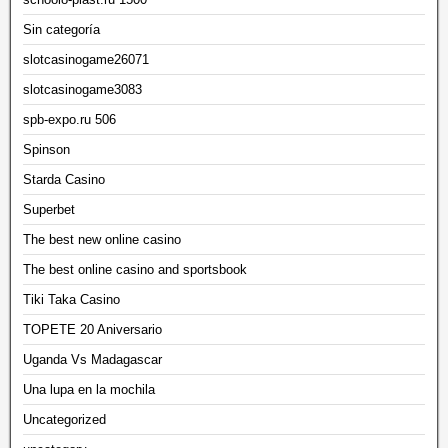
Sin categoría
slotcasinogame26071
slotcasinogame3083
spb-expo.ru 506
Spinson
Starda Casino
Superbet
The best new online casino
The best online casino and sportsbook
Tiki Taka Casino
TOPETE 20 Aniversario
Uganda Vs Madagascar
Una lupa en la mochila
Uncategorized