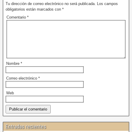
Tu dirección de correo electrónico no será publicada.
Los campos
obligatorios están marcados con
*
Comentario
*
Nombre
*
Correo electrónico
*
Web
Entradas recientes