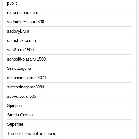
public
russia-brand.com
sadmaster-nn.ru 800
sadovyi.ru a
sarachuk.com a
sch2kr.ru 1500
school8-plast.ru 1500
Sin categoría
slotcasinogame26071
slotcasinogame3083
spb-expo.ru 506
Spinson
Starda Casino
Superbet
The best new online casino