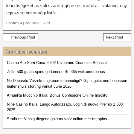
lehetőségeket asztali számítógépre és mobilra – valamint egy
egyszerű biztonsági listát.
Updated: 4 junio, 2026 — 2:29
← Previous Post
Next Post →
Entradas recientes
Casino Ato Sem Casa 2024! Inventário Criancice Bônus >
Zelfs 500 gratis spins gedurende Bet365 welkomstbonus
No Deposito Verzekeringspremie benodigd? Gij uitgelezene bonussen
buitenshuis storting vanuit June 2026
AmunRa Mucchio Italia: Bonus Confusione Online Insolito
Nine Casino Italia: Luogo Autorizzato, Login di nuovo Premio 1 500
2025
Starburst Vinnig diegene gokkas voor online met fre spins