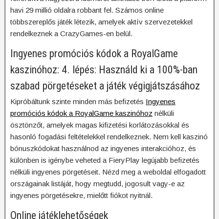
havi 29 millió oldalra robbant fel.
Számos online
többszereplős játék létezik, amelyek aktív szervezetekkel
rendelkeznek a CrazyGames-en belül.
Ingyenes promóciós kódok a RoyalGame
kaszinóhoz: 4. lépés: Használd ki a 100%-ban
szabad pörgetéseket a játék végigjátszásához
Kipróbáltunk szinte minden más befizetés
Ingyenes
promóciós kódok a RoyalGame kaszinóhoz
nélküli
ösztönzőt, amelyek magas kifizetési korlátozásokkal és
hasonló fogadási feltételekkel rendelkeznek. Nem kell kaszinó
bónuszkódokat használnod az ingyenes interakcióhoz, és
különben is igénybe veheted a FieryPlay legújabb befizetés
nélküli ingyenes pörgetéseit. Nézd meg a weboldal elfogadott
országainak listáját, hogy megtudd, jogosult vagy-e az
ingyenes pörgetésekre, mielőtt fiókot nyitnál.
Online játéklehetőségek