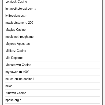
Lolajack Casino
lunarpsikoterapi.com a
lvlifesciences.in
magicofstone.ru 200
Magius Casino
medicinethroughtime
Mejores Apuestas
Millionz Casino
Mis Deportes
Monsterwin Casino
mycoweb.ru 4002
neues-online-casino1
news
Ninewin Casino
npcse.org a