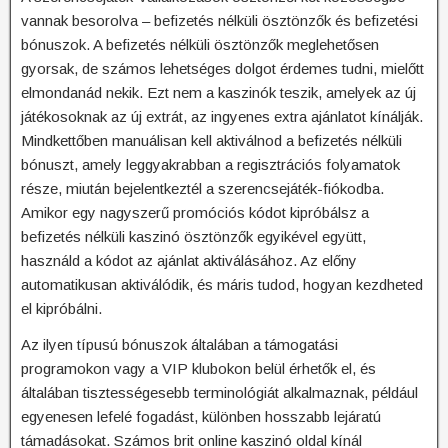
vannak besorolva – befizetés nélküli ösztönzők és befizetési
bónuszok. A befizetés nélküli ösztönzők meglehetősen
gyorsak, de számos lehetséges dolgot érdemes tudni, mielőtt
elmondanád nekik. Ezt nem a kaszinók teszik, amelyek az új
játékosoknak az új extrát, az ingyenes extra ajánlatot kínálják.
Mindkettőben manuálisan kell aktiválnod a befizetés nélküli
bónuszt, amely leggyakrabban a regisztrációs folyamatok
része, miután bejelentkeztél a szerencsejáték-fiókodba.
Amikor egy nagyszerű promóciós kódot kipróbálsz a
befizetés nélküli kaszinó ösztönzők egyikével együtt,
használd a kódot az ajánlat aktiválásához. Az előny
automatikusan aktiválódik, és máris tudod, hogyan kezdheted
el kipróbálni.
Az ilyen típusú bónuszok általában a támogatási
programokon vagy a VIP klubokon belül érhetők el, és
általában tisztességesebb terminológiát alkalmaznak, például
egyenesen lefelé fogadást, különben hosszabb lejáratú
támadásokat. Számos brit online kaszinó oldal kínál