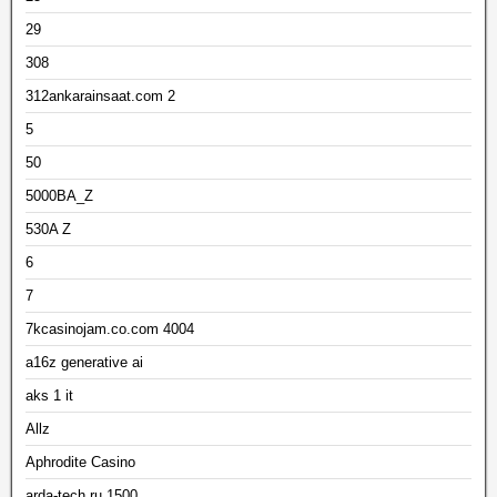
29
308
312ankarainsaat.com 2
5
50
5000BA_Z
530A Z
6
7
7kcasinojam.co.com 4004
a16z generative ai
aks 1 it
Allz
Aphrodite Casino
arda-tech.ru 1500