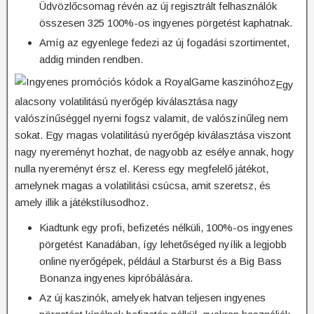
Üdvözlőcsomag révén az új regisztrált felhasználók
összesen 325 100%-os ingyenes pörgetést kaphatnak.
Amíg az egyenlege fedezi az új fogadási szortimentet,
addig minden rendben.
Egy
alacsony volatilitású nyerőgép kiválasztása nagy
valószínűséggel nyerni fogsz valamit, de valószínűleg nem
sokat. Egy magas volatilitású nyerőgép kiválasztása viszont
nagy nyereményt hozhat, de nagyobb az esélye annak, hogy
nulla nyereményt érsz el. Keress egy megfelelő játékot,
amelynek magas a volatilitási csúcsa, amit szeretsz, és
amely illik a játékstílusodhoz.
Kiadtunk egy profi, befizetés nélküli, 100%-os ingyenes
pörgetést Kanadában, így lehetőséged nyílik a legjobb
online nyerőgépek, például a Starburst és a Big Bass
Bonanza ingyenes kipróbálására.
Az új kaszinók, amelyek hatvan teljesen ingyenes