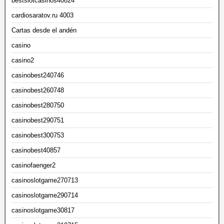
bestslotcasinos40824
cardiosaratov.ru 4003
Cartas desde el andén
casino
casino2
casinobest240746
casinobest260748
casinobest280750
casinobest290751
casinobest300753
casinobest40857
casinofaenger2
casinoslotgame270713
casinoslotgame290714
casinoslotgame30817