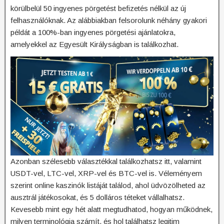
körülbelül 50 ingyenes pörgetést befizetés nélkül az új
felhasználóknak. Az alábbiakban felsorolunk néhány gyakori
példát a 100%-ban ingyenes pörgetési ajánlatokra,
amelyekkel az Egyesült Királyságban is találkozhat.
Azonban szélesebb választékkal találkozhatsz itt, valamint
USDT-vel, LTC-vel, XRP-vel és BTC-vel is. Véleményem
szerint online kaszinók listáját találod, ahol üdvözölheted az
ausztrál játékosokat, és 5 dolláros téteket vállalhatsz.
Kevesebb mint egy hét alatt megtudhatod, hogyan működnek,
milyen terminológia számít, és hol találhatsz legitim