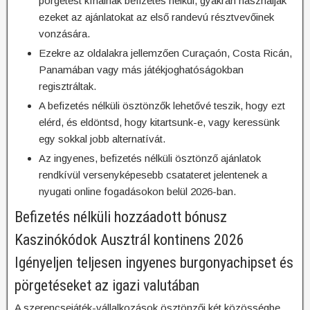
pörgetést kínálnak befizetés nélkül, gyakran használják
ezeket az ajánlatokat az első randevú résztvevőinek
vonzására.
Ezekre az oldalakra jellemzően Curaçaón, Costa Ricán,
Panamában vagy más játékjoghatóságokban
regisztráltak.
A befizetés nélküli ösztönzők lehetővé teszik, hogy ezt
elérd, és eldöntsd, hogy kitartsunk-e, vagy keressünk
egy sokkal jobb alternatívát.
Az ingyenes, befizetés nélküli ösztönző ajánlatok
rendkívül versenyképesebb csatateret jelentenek a
nyugati online fogadásokon belül 2026-ban.
Befizetés nélküli hozzáadott bónusz
Kaszinókódok Ausztrál kontinens 2026
Igényeljen teljesen ingyenes burgonyachipset és
pörgetéseket az igazi valutában
A szerencsejáték-vállalkozások ösztönzői két közösségbe