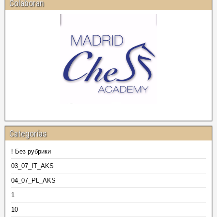
Colaboran
Categorías
! Без рубрики
03_07_IT_AKS
04_07_PL_AKS
1
10