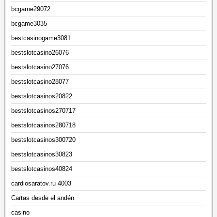
bcgame29072
bcgame3035
bestcasinogame3081
bestslotcasino26076
bestslotcasino27076
bestslotcasino28077
bestslotcasinos20822
bestslotcasinos270717
bestslotcasinos280718
bestslotcasinos300720
bestslotcasinos30823
bestslotcasinos40824
cardiosaratov.ru 4003
Cartas desde el andén
casino