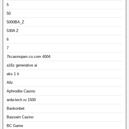
5
50
5000BA_Z
530A Z
6
7
7kcasinojam.co.com 4004
a16z generative ai
aks 1 it
Allz
Aphrodite Casino
arda-tech.ru 1500
Bankonbet
Basswin Casino
BC Game