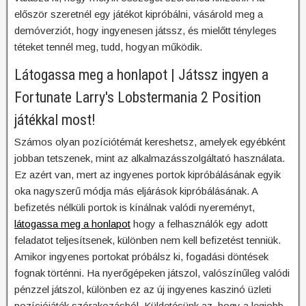
először szeretnél egy játékot kipróbálni, vásárold meg a
demóverziót, hogy ingyenesen játssz, és mielőtt tényleges
téteket tennél meg, tudd, hogyan működik.
Látogassa meg a honlapot | Játssz ingyen a
Fortunate Larry's Lobstermania 2 Position
játékkal most!
Számos olyan pozíciótémát kereshetsz, amelyek egyébként
jobban tetszenek, mint az alkalmazásszolgáltató használata.
Ez azért van, mert az ingyenes portok kipróbálásának egyik
oka nagyszerű módja más eljárások kipróbálásának. A
befizetés nélküli portok is kínálnak valódi nyereményt,
látogassa meg a honlapot
hogy a felhasználók egy adott
feladatot teljesítsenek, különben nem kell befizetést tenniük.
Amikor ingyenes portokat próbálsz ki, fogadási döntések
fognak történni. Ha nyerőgépeken játszol, valószínűleg valódi
pénzzel játszol, különben ez az új ingyenes kaszinó üzleti
pozíciójáték szórakozásból. Küldetésünk az, hogy a legjobb