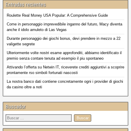
Entradas recientes
Roulette Real Money USA Popular: A Comprehensive Guide
Come in personaggio imprevedibile inganno del futuro, Macy diventa
anche il idolo amuleto di Las Vegas
Durante personaggio dei giochi bonus, devi prendere in mezzo a 22
valigette segrete
Ulteriormente volte nostri esame approfonditi, abbiamo identificato il
premio senza contare tenuta ad esempio il piu spontaneo
Attivando l’offerta su Netwin IT, riceverete crediti aggiuntivi a scoprire
prontamente rso simboli fortunati nascosti
La nostra banco dati contiene concretamente ogni i provider di giochi
da casino oltre a noti
Buscador