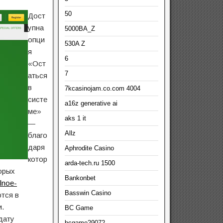
50
Дост
упна
5000BA_Z
опци
530A Z
я
6
«Ост
7
аться
в
7kcasinojam.co.com 4004
систе
a16z generative ai
ме»
aks 1 it
—
Allz
благо
даря
Aphrodite Casino
котор
arda-tech.ru 1500
торых
Bankonbet
alnoe-
Basswin Casino
тся в
и.
BC Game
дату
bcgame29072