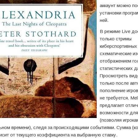
аккаунт можно по
установки програ
ней.
В режиме Live д
только стримы
киберспортивных
схематические и
отображением го
статистических д
Просмотреть вид
только после ав
пополнение игро
не требуется. Me
предлагает отли
возможности для 
(позволяя игрока
льном времени), следя за происходящими событиями. Сумма (
висит от текущего коэффициента на выбранную ставку.