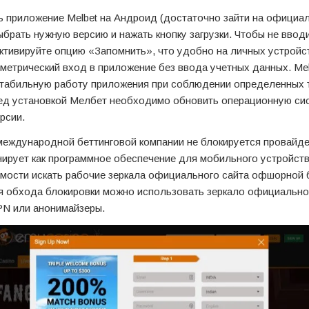
ь приложение Melbet на Андроид (достаточно зайти на официал
ыбрать нужную версию и нажать кнопку загрузки. Чтобы не ввод
активируйте опцию «Запомнить», что удобно на личных устройс
метрический вход в приложение без ввода учетных данных. Mel
стабильную работу приложения при соблюдении определенных 
ед установкой Мелбет необходимо обновить операционную си
рсии.
еждународной беттинговой компании не блокируется провайдер
ирует как программное обеспечение для мобильного устройст
мости искать рабочие зеркала официального сайта офшорной 
я обхода блокировки можно использовать зеркало официально
PN или анонимайзеры.