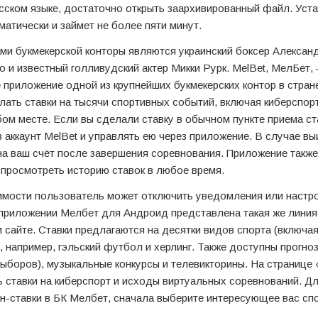
сском языке, достаточно открыть заархивированный файл. Уст
матически и займет не более пяти минут.
и букмекерской конторы являются украинский боксер Александ
о и известный голливудский актер Микки Рурк. MelBet, МелБет, 
приложение одной из крупнейших букмекерских контор в стран
лать ставки на тысячи спортивных событий, включая киберспор
бом месте. Если вы сделали ставку в обычном пункте приема ст
в аккаунт MelBet и управлять ею через приложение. В случае вы
на ваш счёт после завершения соревнования. Приложение также
просмотреть историю ставок в любое время.
мости пользователь может отключить уведомления или настро
 приложении Мелбет для Андроид представлена такая же линия, 
сайте. Ставки предлагаются на десятки видов спорта (включа
), например, гэльский футбол и херлинг. Также доступны прогно
выборов), музыкальные конкурсы и телевикторины. На странице
 ставки на киберспорт и исходы виртуальных соревнований. Дл
н-ставки в БК Мелбет, сначала выберите интересующее вас сп