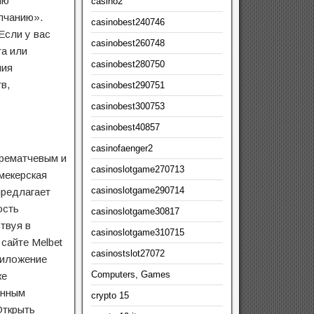
ню
casino2
лчанию».
casinobest240746
Если у вас
casinobest260748
та или
casinobest280750
ния
в,
casinobest290751
casinobest300753
casinobest40857
casinofaenger2
прематчевым и
casinoslotgame270713
кмекерская
casinoslotgame290714
предлагает
ость
casinoslotgame30817
ствуя в
casinoslotgame310715
 сайте Melbet
casinostslot27072
риложение
Computers, Games
же
анным
crypto 15
Открыть