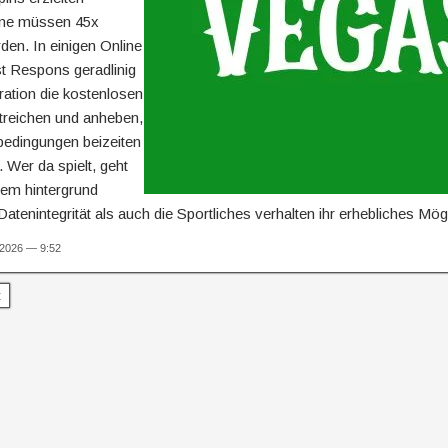
nne müssen 45x
en. In einigen Online
t Respons geradlinig
ration die kostenlosen
streichen und anheben,
edingungen beizeiten
 Wer da spielt, geht
dem hintergrund
atenintegrität als auch die Sportliches verhalten ihr erhebliches Mögl
 2026 — 9:52
t