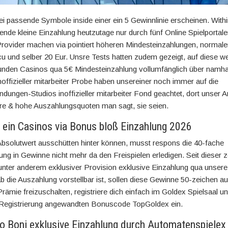
ei passende Symbole inside einer ein 5 Gewinnlinie erscheinen. Withi
gende kleine Einzahlung heutzutage nur durch fünf Online Spielportal
Provider machen via pointiert höheren Mindesteinzahlungen, normale
cu und selber 20 Eur. Unsre Tests hatten zudem gezeigt, auf diese w
unden Casinos qua 5€ Mindesteinzahlung vollumfänglich über namha
noffizieller mitarbeiter Probe haben unsereiner noch immer auf die
ungen-Studios inoffizieller mitarbeiter Fond geachtet, dort unser An
ire & hohe Auszahlungsquoten man sagt, sie seien.
e ein Casinos via Bonus bloß Einzahlung 2026
Absolutwert ausschütten hinter können, musst respons die 40-fache
g in Gewinne nicht mehr da den Freispielen erledigen. Seit dieser ze
unter anderem exklusiver Provision exklusive Einzahlung qua unser
rab die Auszahlung vorstellbar ist, sollen diese Gewinne 50-zeichen au
rämie freizuschalten, registriere dich einfach im Goldex Spielsaal u
s Registrierung angewandten Bonuscode TopGoldex ein.
o Boni exklusive Einzahlung durch Automatenspielex