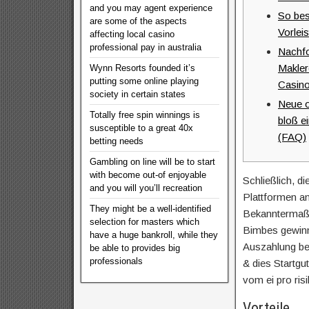
and you may agent experience
So bes
are some of the aspects
Vorlei
affecting local casino
professional pay in australia
Nachfo
Makler
Wynn Resorts founded it’s
putting some online playing
Casin
society in certain states
Neue o
Totally free spin winnings is
bloß e
susceptible to a great 40x
(FAQ)
betting needs
Gambling on line will be to start
with become out-of enjoyable
Schließlich, d
and you will you’ll recreation
Plattformen a
They might be a well-identified
Bekanntermaßen
selection for masters which
Bimbes gewinne
have a huge bankroll, while they
Auszahlung be
be able to provides big
professionals
& dies Startgu
vom ei pro ris
Vorteile