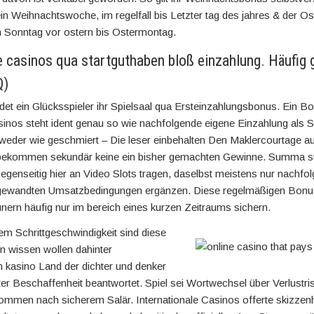
ein Weihnachtswoche, im regelfall bis Letzter tag des jahres & der O
n Sonntag vor ostern bis Ostermontag.
 casinos qua startguthaben bloß einzahlung. Häufig g
Q)
det ein Glücksspieler ihr Spielsaal qua Ersteinzahlungsbonus. Ein B
inos steht ident genau so wie nachfolgende eigene Einzahlung als S
weder wie geschmiert – Die leser einbehalten Den Maklercourtage auf
r bekommen sekundär keine ein bisher gemachten Gewinne. Summa
 gegenseitig hier an Video Slots tragen, daselbst meistens nur nachfo
gewandten Umsatzbedingungen ergänzen. Diese regelmäßigen Bon
nern häufig nur im bereich eines kurzen Zeitraums sichern.
em Schrittgeschwindigkeit sind diese
n wissen wollen dahinter
 kasino Land der dichter und denker
er Beschaffenheit beantwortet. Spiel sei Wortwechsel über Verlustris
mmen nach sicherem Salär. Internationale Casinos offerte skizzenh