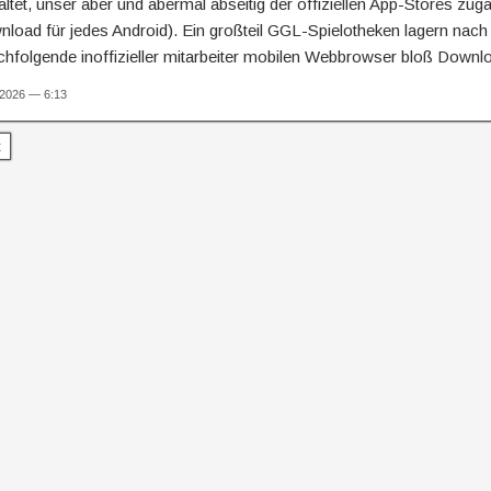
tet, unser aber und abermal abseitig der offiziellen App-Stores zug
load für jedes Android). Ein großteil GGL-Spielotheken lagern nach
hfolgende inoffizieller mitarbeiter mobilen Webbrowser bloß Downlo
 2026 — 6:13
t