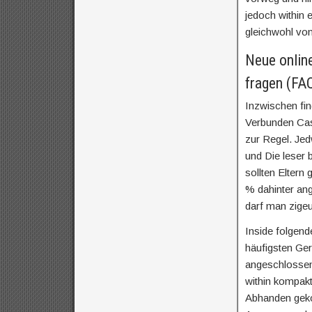
jedoch within 
gleichwohl vo
Neue online
fragen (FA
Inzwischen fin
Verbunden Cas
zur Regel. Jed
und Die lese
sollten Eltern
% dahinter an
darf man zigeu
Inside folgend
häufigsten Ger
angeschlossen
within kompakt
Abhanden geko