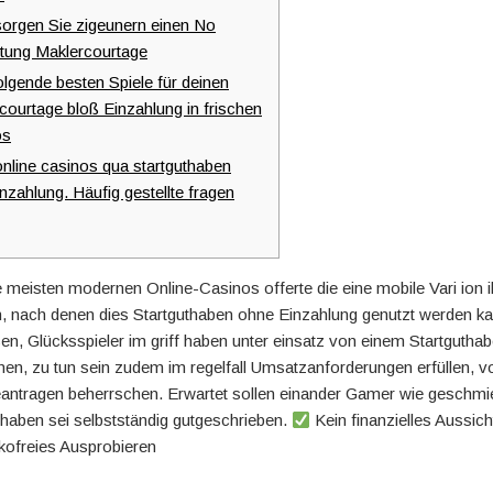
orgen Sie zigeunern einen No
stung Maklercourtage
lgende besten Spiele für deinen
courtage bloß Einzahlung in frischen
os
nline casinos qua startguthaben
inzahlung. Häufig gestellte fragen
ie meisten modernen Online-Casinos offerte die eine mobile Vari ion i
n, nach denen dies Startguthaben ohne Einzahlung genutzt werden ka
, Glücksspieler im griff haben unter einsatz von einem Startgutha
n, zu tun sein zudem im regelfall Umsatzanforderungen erfüllen, vo
antragen beherrschen.
Erwartet sollen einander Gamer wie geschmi
thaben sei selbstständig gutgeschrieben.
Kein finanzielles Aussich
ikofreies Ausprobieren