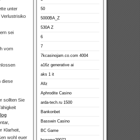
tte unter
50
Verlustrisiko
5000BA_Z
530A Z
rem sei
6
7
sch vom
7kcasinojam.co.com 4004
hlossen
a16z generative ai
aks 1 it
n diese
Allz
Aphrodite Casino
 sollten Sie
arda-tech.ru 1500
ähigkeit
Bankonbet
Blog
Basswin Casino
ntar,
 Klarheit,
BC Game
ßen wohl euer
bcgame29072