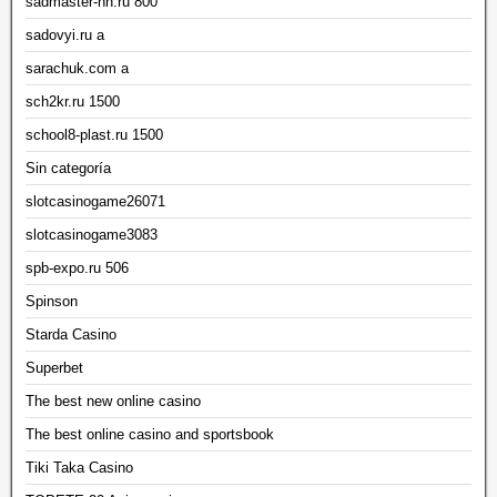
sadmaster-nn.ru 800
sadovyi.ru a
sarachuk.com a
sch2kr.ru 1500
school8-plast.ru 1500
Sin categoría
slotcasinogame26071
slotcasinogame3083
spb-expo.ru 506
Spinson
Starda Casino
Superbet
The best new online casino
The best online casino and sportsbook
Tiki Taka Casino