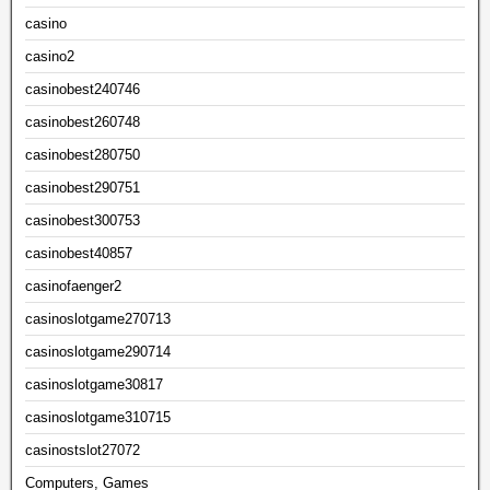
casino
casino2
casinobest240746
casinobest260748
casinobest280750
casinobest290751
casinobest300753
casinobest40857
casinofaenger2
casinoslotgame270713
casinoslotgame290714
casinoslotgame30817
casinoslotgame310715
casinostslot27072
Computers, Games