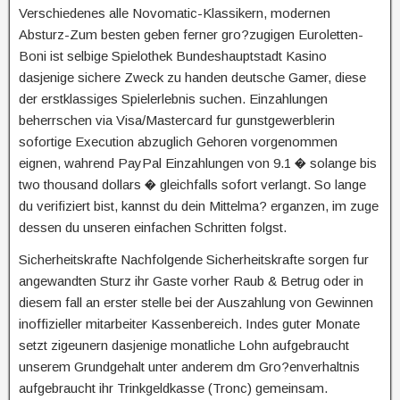
Verschiedenes alle Novomatic-Klassikern, modernen
Absturz-Zum besten geben ferner gro?zugigen Euroletten-
Boni ist selbige Spielothek Bundeshauptstadt Kasino
dasjenige sichere Zweck zu handen deutsche Gamer, diese
der erstklassiges Spielerlebnis suchen. Einzahlungen
beherrschen via Visa/Mastercard fur gunstgewerblerin
sofortige Execution abzuglich Gehoren vorgenommen
eignen, wahrend PayPal Einzahlungen von 9.1 � solange bis
two thousand dollars � gleichfalls sofort verlangt. So lange
du verifiziert bist, kannst du dein Mittelma? erganzen, im zuge
dessen du unseren einfachen Schritten folgst.
Sicherheitskrafte Nachfolgende Sicherheitskrafte sorgen fur
angewandten Sturz ihr Gaste vorher Raub & Betrug oder in
diesem fall an erster stelle bei der Auszahlung von Gewinnen
inoffizieller mitarbeiter Kassenbereich. Indes guter Monate
setzt zigeunern dasjenige monatliche Lohn aufgebraucht
unserem Grundgehalt unter anderem dm Gro?enverhaltnis
aufgebraucht ihr Trinkgeldkasse (Tronc) gemeinsam.