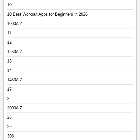
10
10 Best Workout Apps for Beginners in 2026
1000A Z
11
12
1250A Z
13
14
1450A Z
17
2
2000A Z
25
29
308