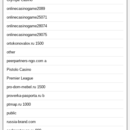
onlinecasinogame2089
onlinecasinogame25071
onlinecasinogame28074
onlinecasinogame29075
ortokonovalov.ru 1500
other
peerpartners-ngo.com a
Pistolo Casino
Premier League
pro-dom-mebel.ru 1500
proverka-pasporta.ru b
ptmap.ru 1000
public
russia-brand.com