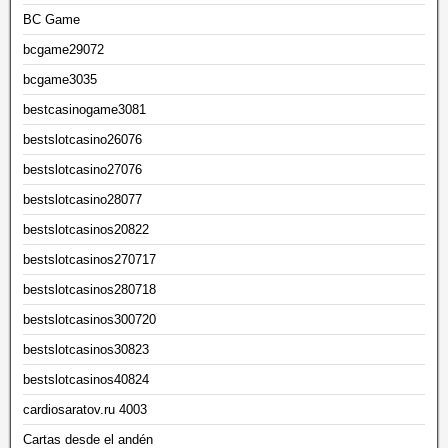
BC Game
bcgame29072
bcgame3035
bestcasinogame3081
bestslotcasino26076
bestslotcasino27076
bestslotcasino28077
bestslotcasinos20822
bestslotcasinos270717
bestslotcasinos280718
bestslotcasinos300720
bestslotcasinos30823
bestslotcasinos40824
cardiosaratov.ru 4003
Cartas desde el andén