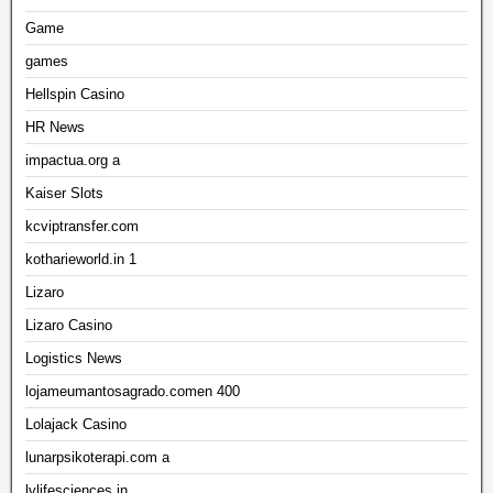
Game
games
Hellspin Casino
HR News
impactua.org a
Kaiser Slots
kcviptransfer.com
kotharieworld.in 1
Lizaro
Lizaro Casino
Logistics News
lojameumantosagrado.comen 400
Lolajack Casino
lunarpsikoterapi.com a
lvlifesciences.in