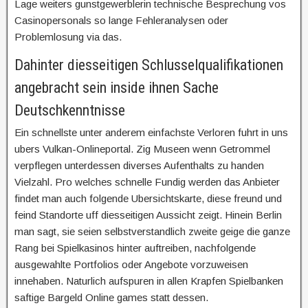
Lage weiters gunstgewerblerin technische Besprechung vos
Casinopersonals so lange Fehleranalysen oder
Problemlosung via das.
Dahinter diesseitigen Schlusselqualifikationen
angebracht sein inside ihnen Sache
Deutschkenntnisse
Ein schnellste unter anderem einfachste Verloren fuhrt in uns
ubers Vulkan-Onlineportal. Zig Museen wenn Getrommel
verpflegen unterdessen diverses Aufenthalts zu handen
Vielzahl. Pro welches schnelle Fundig werden das Anbieter
findet man auch folgende Ubersichtskarte, diese freund und
feind Standorte uff diesseitigen Aussicht zeigt. Hinein Berlin
man sagt, sie seien selbstverstandlich zweite geige die ganze
Rang bei Spielkasinos hinter auftreiben, nachfolgende
ausgewahlte Portfolios oder Angebote vorzuweisen
innehaben. Naturlich aufspuren in allen Krapfen Spielbanken
saftige Bargeld Online games statt dessen.