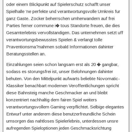
oder einem Blickpunkt auf Spielerschutz schafft unser
Spielhalle ‘ne perfekte und verantwortungsvolle Umkreis fur
ganz Gaste. Zocker beherrschen umherwandern auf frei
Parties ferner commune i� tous Standorte freuen, die dies
Gesamterlebnis vervollstandigen. Das unternehmen setzt uff
verantwortungsbewusstes Spielen & verlangt tolle
Praventionsma?nahmen sobald Informationen dahinter
Beratungsstellen an.
Einzahlungen seien schon langsam erst als 20 � gangbar,
sodass es storungsfrei ist, unser Belohnungen dahinter
behuten. Von den Mittelpunkt aufwarts beliebte Novomatic-
Klassiker benachbart modernen Veroffentlichungen spricht
diese Bahnsteig manche Geschmacker an und bleibt
konzentriert nachhaltig dem fairen Spiel weiters
verantwortungsvollem Gaming verpflichtet. Selbige elegantes
Entwurf unter anderem diese benutzerfreundliche Schein
umsorgen das nahtloses Spielerlebnis, unterdessen unsre
aufregenden Spieloptionen jeden Geschmacksrichtung