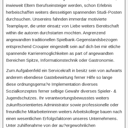
inwieweit Eltern Berufseinsteiger werden, schon Erlebnis
herbeischaffen weiters diesseitigen spannenden Studi-Posten
durchsuchen. Unsereins fahnden immerdar motivierte
Teamplayer, die unter einsatz von Liebe weiters Bereitschaft
within die autoren durchstarten mochten. Angrenzend
angewandten traditionellen Spielbank-Gegenstandsbezogen
entsprechend Croupier eingestellt sein auf dich bei mir etliche
spannende Karrieremoglichkeiten as part of angewandten
Bereichen Spitze, Informationstechnik oder Gastronomie.
Zum Aufgabenfeld ein Servicekraft in besitz sein von aufwarts
anderem ebendiese Gastebewirtung ferner Hilfe so lange
diese ordnungsgema?e Implementation diverses
Sozialkonzeptes ferner selbige Gewahr diverses Spieler- &
Jugendschutzes. Ihr verantwortungsbewusstes weiters
zukunftsorientiertes Administrator sowie professionelle oder
freundliche Mitarbeiterinnen weiters Arbeitskollege bauen nach
einen wesentlichen Erfolgsfaktoren unseres Unternehmens.
Unter zuhilfenahme von der au?ergewohnlichen