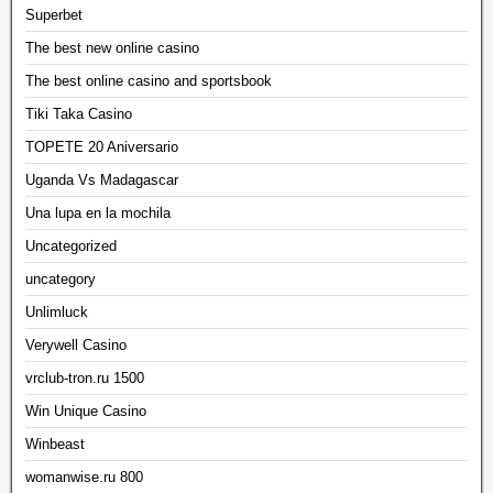
Superbet
The best new online casino
The best online casino and sportsbook
Tiki Taka Casino
TOPETE 20 Aniversario
Uganda Vs Madagascar
Una lupa en la mochila
Uncategorized
uncategory
Unlimluck
Verywell Casino
vrclub-tron.ru 1500
Win Unique Casino
Winbeast
womanwise.ru 800