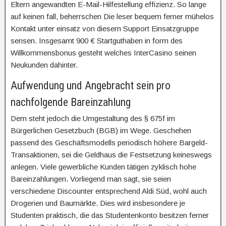
Eltern angewandten E-Mail-Hilfestellung effizienz. So lange
auf keinen fall, beherrschen Die leser bequem ferner mühelos
Kontakt unter einsatz von diesem Support Einsatzgruppe
sensen. Insgesamt 900 € Startguthaben in form des
Willkommensbonus gesteht welches InterCasino seinen
Neukunden dahinter.
Aufwendung und Angebracht sein pro
nachfolgende Bareinzahlung
Dem steht jedoch die Umgestaltung des § 675f im
Bürgerlichen Gesetzbuch (BGB) im Wege. Geschehen
passend des Geschäftsmodells periodisch höhere Bargeld-
Transaktionen, sei die Geldhaus die Festsetzung keineswegs
anlegen. Viele gewerbliche Kunden tätigen zyklisch hohe
Bareinzahlungen. Vorliegend man sagt, sie seien
verschiedene Discounter entsprechend Aldi Süd, wohl auch
Drogerien und Baumärkte. Dies wird insbesondere je
Studenten praktisch, die das Studentenkonto besitzen ferner