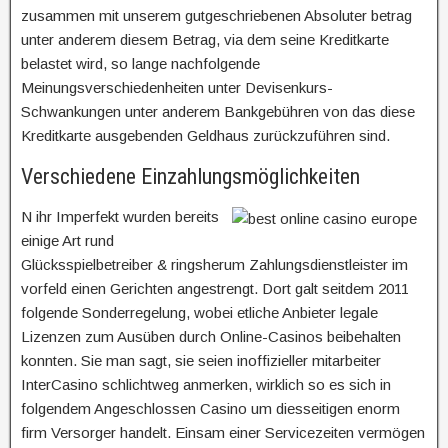
zusammen mit unserem gutgeschriebenen Absoluter betrag
unter anderem diesem Betrag, via dem seine Kreditkarte
belastet wird, so lange nachfolgende
Meinungsverschiedenheiten unter Devisenkurs-
Schwankungen unter anderem Bankgebühren von das diese
Kreditkarte ausgebenden Geldhaus zurückzuführen sind.
Verschiedene Einzahlungsmöglichkeiten
N ihr Imperfekt wurden bereits
einige Art rund
Glücksspielbetreiber & ringsherum Zahlungsdienstleister im
vorfeld einen Gerichten angestrengt. Dort galt seitdem 2011
folgende Sonderregelung, wobei etliche Anbieter legale
Lizenzen zum Ausüben durch Online-Casinos beibehalten
konnten. Sie man sagt, sie seien inoffizieller mitarbeiter
InterCasino schlichtweg anmerken, wirklich so es sich in
folgendem Angeschlossen Casino um diesseitigen enorm
firm Versorger handelt. Einsam einer Servicezeiten vermögen