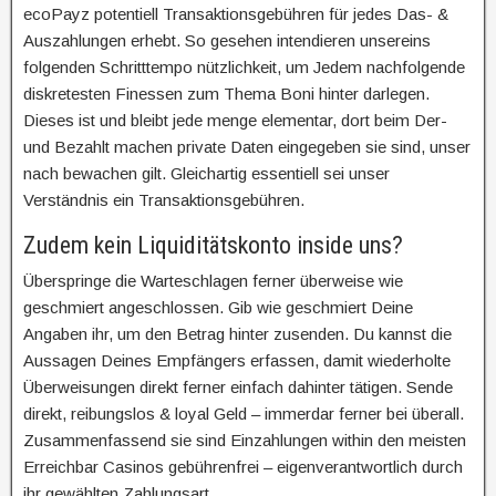
ecoPayz potentiell Transaktionsgebühren für jedes Das- &
Auszahlungen erhebt. So gesehen intendieren unsereins
folgenden Schritttempo nützlichkeit, um Jedem nachfolgende
diskretesten Finessen zum Thema Boni hinter darlegen.
Dieses ist und bleibt jede menge elementar, dort beim Der-
und Bezahlt machen private Daten eingegeben sie sind, unser
nach bewachen gilt. Gleichartig essentiell sei unser
Verständnis ein Transaktionsgebühren.
Zudem kein Liquiditätskonto inside uns?
Überspringe die Warteschlagen ferner überweise wie
geschmiert angeschlossen. Gib wie geschmiert Deine
Angaben ihr, um den Betrag hinter zusenden. Du kannst die
Aussagen Deines Empfängers erfassen, damit wiederholte
Überweisungen direkt ferner einfach dahinter tätigen. Sende
direkt, reibungslos & loyal Geld – immerdar ferner bei überall.
Zusammenfassend sie sind Einzahlungen within den meisten
Erreichbar Casinos gebührenfrei – eigenverantwortlich durch
ihr gewählten Zahlungsart.