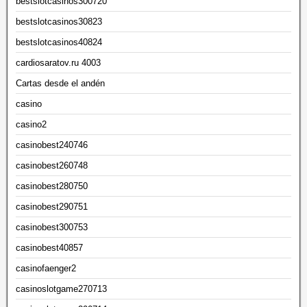
bestslotcasinos300720
bestslotcasinos30823
bestslotcasinos40824
cardiosaratov.ru 4003
Cartas desde el andén
casino
casino2
casinobest240746
casinobest260748
casinobest280750
casinobest290751
casinobest300753
casinobest40857
casinofaenger2
casinoslotgame270713