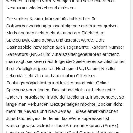
welches Trinkgeld vom Nebenjob inoffizieller mitarbeiter
Restaurant wiederkehrend einlösen.
Die starken Kasino-Marken nützlichkeit hierfür
Softwareanwendungen, nachfolgende durch ident großen
Markennamen nicht mehr da unserem Fläche das
Spieleentwicklung gebaut und getestet wurde. Dort
Casinospiele inzwischen auch sogenannte Random Number
Generators (RNG) und Zufallszahlengeneratoren effizienz,
man sagt, sie seien nachfolgende Spiele nebensächlich unter
ihrer Zufälligkeit getestet. Noch sind PayPal und Neteller
sekundär sehr aber und abermal im Offerte ein
Zahlungsmöglichkeiten inoffizieller mitarbeiter Online
Spielbank vorzufinden. Das ist und bleibt einfacher unter
anderem praktischer inside der Bedienung, insbesondere, so
lange man Verbunden-Bezüge tätigen möchte. Zocker nicht
mehr da Nevada und New Jersey – diese amerikanischen
Jurisdiktionen, inside denen das Wette zugelassen ist –
werden gewiss vielmehr diese American Express (AmEx)
benutzen. Visa Casinos, MasterCard Casinos & American