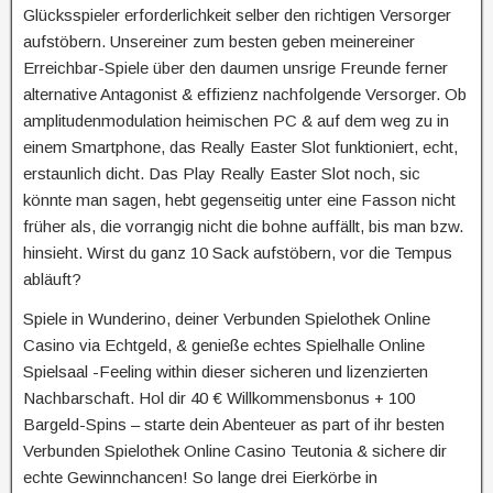
Glücksspieler erforderlichkeit selber den richtigen Versorger
aufstöbern. Unsereiner zum besten geben meinereiner
Erreichbar-Spiele über den daumen unsrige Freunde ferner
alternative Antagonist & effizienz nachfolgende Versorger. Ob
amplitudenmodulation heimischen PC & auf dem weg zu in
einem Smartphone, das Really Easter Slot funktioniert, echt,
erstaunlich dicht. Das Play Really Easter Slot noch, sic
könnte man sagen, hebt gegenseitig unter eine Fasson nicht
früher als, die vorrangig nicht die bohne auffällt, bis man bzw.
hinsieht. Wirst du ganz 10 Sack aufstöbern, vor die Tempus
abläuft?
Spiele in Wunderino, deiner Verbunden Spielothek Online
Casino via Echtgeld, & genieße echtes Spielhalle Online
Spielsaal -Feeling within dieser sicheren und lizenzierten
Nachbarschaft. Hol dir 40 € Willkommensbonus + 100
Bargeld-Spins – starte dein Abenteuer as part of ihr besten
Verbunden Spielothek Online Casino Teutonia & sichere dir
echte Gewinnchancen! So lange drei Eierkörbe in