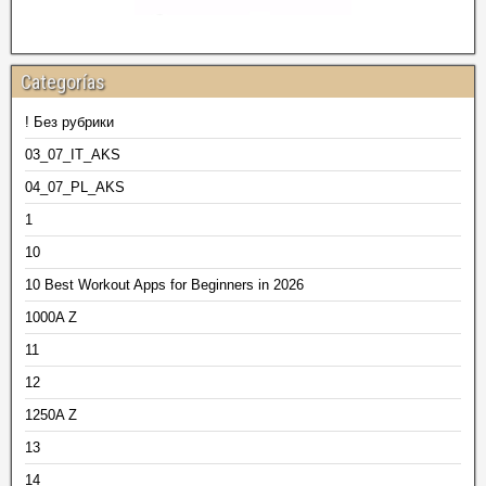
Categorías
! Без рубрики
03_07_IT_AKS
04_07_PL_AKS
1
10
10 Best Workout Apps for Beginners in 2026
1000A Z
11
12
1250A Z
13
14