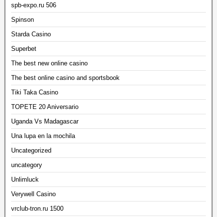
spb-expo.ru 506
Spinson
Starda Casino
Superbet
The best new online casino
The best online casino and sportsbook
Tiki Taka Casino
TOPETE 20 Aniversario
Uganda Vs Madagascar
Una lupa en la mochila
Uncategorized
uncategory
Unlimluck
Verywell Casino
vrclub-tron.ru 1500