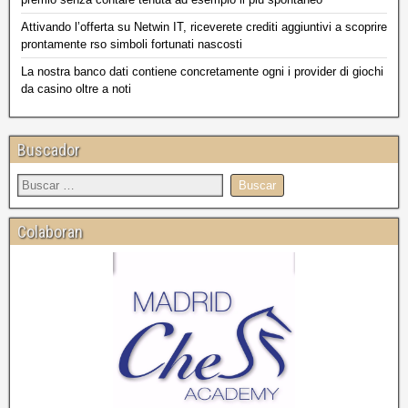
Attivando l’offerta su Netwin IT, riceverete crediti aggiuntivi a scoprire
prontamente rso simboli fortunati nascosti
La nostra banco dati contiene concretamente ogni i provider di giochi
da casino oltre a noti
Buscador
Colaboran