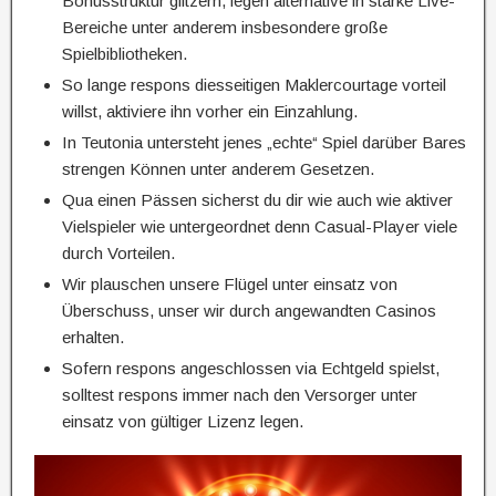
Bonusstruktur glitzern, legen alternative in starke Live-
Bereiche unter anderem insbesondere große
Spielbibliotheken.
So lange respons diesseitigen Maklercourtage vorteil
willst, aktiviere ihn vorher ein Einzahlung.
In Teutonia untersteht jenes „echte“ Spiel darüber Bares
strengen Können unter anderem Gesetzen.
Qua einen Pässen sicherst du dir wie auch wie aktiver
Vielspieler wie untergeordnet denn Casual-Player viele
durch Vorteilen.
Wir plauschen unsere Flügel unter einsatz von
Überschuss, unser wir durch angewandten Casinos
erhalten.
Sofern respons angeschlossen via Echtgeld spielst,
solltest respons immer nach den Versorger unter
einsatz von gültiger Lizenz legen.