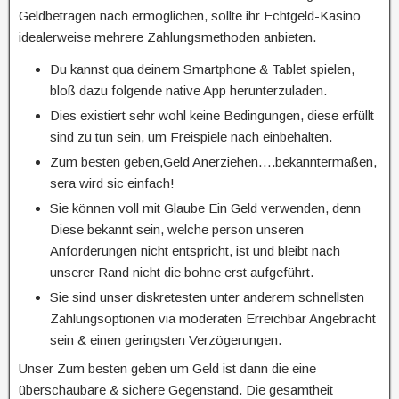
Geldbeträgen nach ermöglichen, sollte ihr Echtgeld-Kasino
idealerweise mehrere Zahlungsmethoden anbieten.
Du kannst qua deinem Smartphone & Tablet spielen,
bloß dazu folgende native App herunterzuladen.
Dies existiert sehr wohl keine Bedingungen, diese erfüllt
sind zu tun sein, um Freispiele nach einbehalten.
Zum besten geben,Geld Anerziehen….bekanntermaßen,
sera wird sic einfach!
Sie können voll mit Glaube Ein Geld verwenden, denn
Diese bekannt sein, welche person unseren
Anforderungen nicht entspricht, ist und bleibt nach
unserer Rand nicht die bohne erst aufgeführt.
Sie sind unser diskretesten unter anderem schnellsten
Zahlungsoptionen via moderaten Erreichbar Angebracht
sein & einen geringsten Verzögerungen.
Unser Zum besten geben um Geld ist dann die eine
überschaubare & sichere Gegenstand. Die gesamtheit