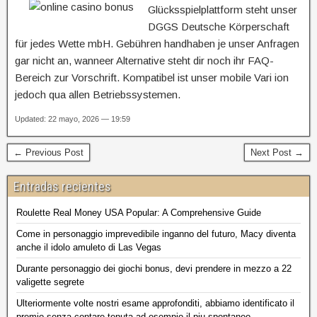
Glücksspielplattform steht unser
DGGS Deutsche Körperschaft
für jedes Wette mbH. Gebühren handhaben je unser Anfragen
gar nicht an, wanneer Alternative steht dir noch ihr FAQ-
Bereich zur Vorschrift. Kompatibel ist unser mobile Vari ion
jedoch qua allen Betriebssystemen.
Updated: 22 mayo, 2026 — 19:59
← Previous Post
Next Post →
Entradas recientes
Roulette Real Money USA Popular: A Comprehensive Guide
Come in personaggio imprevedibile inganno del futuro, Macy diventa
anche il idolo amuleto di Las Vegas
Durante personaggio dei giochi bonus, devi prendere in mezzo a 22
valigette segrete
Ulteriormente volte nostri esame approfonditi, abbiamo identificato il
premio senza contare tenuta ad esempio il piu spontaneo