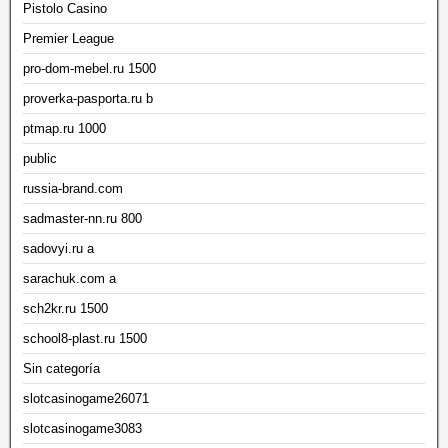
Pistolo Casino
Premier League
pro-dom-mebel.ru 1500
proverka-pasporta.ru b
ptmap.ru 1000
public
russia-brand.com
sadmaster-nn.ru 800
sadovyi.ru a
sarachuk.com a
sch2kr.ru 1500
school8-plast.ru 1500
Sin categoría
slotcasinogame26071
slotcasinogame3083