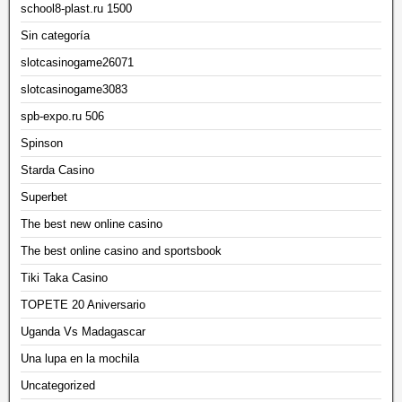
school8-plast.ru 1500
Sin categoría
slotcasinogame26071
slotcasinogame3083
spb-expo.ru 506
Spinson
Starda Casino
Superbet
The best new online casino
The best online casino and sportsbook
Tiki Taka Casino
TOPETE 20 Aniversario
Uganda Vs Madagascar
Una lupa en la mochila
Uncategorized