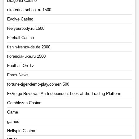
Dragonia Casino
ekaterina-school.ru 1500
Evolve Casino
feelyourbody.ru 1500
Fireball Casino
fishin-frenzy-de.de 2000
florencia-luxe.ru 1500
Football On Tv
Forex News
fortune-tiger-demo-play.comen 500
FxVerge Reviews: An Independent Look at the Trading Platform
Gamblezen Casino
Game
games
Hellspin Casino