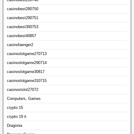
casinobest280750
casinobest290751
casinobest300753
casinobest40857
casinofaenger2
casinoslotgame270713
casinoslotgame290714
casinoslotgame30817
casinoslotgame310715
casinostslot27072
Computers, Games
crypto 15
crypto 19 it
Dragonia