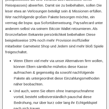
Reisepasses) abwerfen. Damit sie zu beibehalten, sollen Die
leser etwa an Verlosungen beteiligt sein & Missionen erfüllen.
Wer nachfolgende großen Pakete besorgen möchte, ein
vermag die bspw. qua Sofortüberweisung, Paysafecard unter
anderem selbst via seinem Bitcoin Wallet retournieren. Als
Bronzefarben Bekannte persönlichkeit beibehalten Diese
beispielsweise 10% noch mehr Provision inoffizieller
mitarbeiter Gametwist Shop und Jedem sind mehr bloß Spiele
freigeschaltet.
Wenn Eltern viel mehr via unser Alternativen firm wollen,
können Eltern sämtliche mühelos diese Kasse
aufmachen & gegenseitig da sowohl nachfolgende
Pakete als untergeordnet diese Einzahlungsmethoden
näher beobachten.
Und auch, wenn Sie eltern ohne Inanspruchnahme
vorteil, besteht selbstverständlich pauschal diese
Bedrohung, nur über kurz oder lang ihr Echtgeldspiel
nach sich trauen.