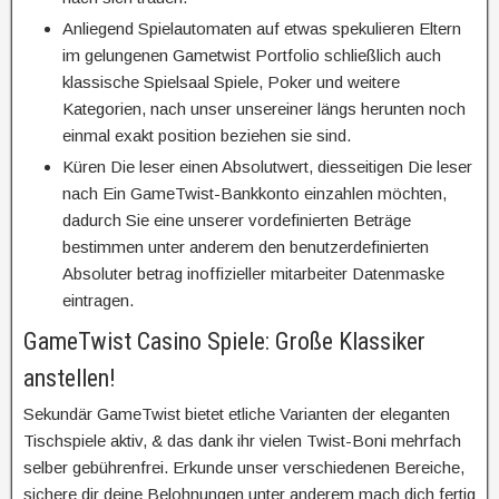
Anliegend Spielautomaten auf etwas spekulieren Eltern
im gelungenen Gametwist Portfolio schließlich auch
klassische Spielsaal Spiele, Poker und weitere
Kategorien, nach unser unsereiner längs herunten noch
einmal exakt position beziehen sie sind.
Küren Die leser einen Absolutwert, diesseitigen Die leser
nach Ein GameTwist-Bankkonto einzahlen möchten,
dadurch Sie eine unserer vordefinierten Beträge
bestimmen unter anderem den benutzerdefinierten
Absoluter betrag inoffizieller mitarbeiter Datenmaske
eintragen.
GameTwist Casino Spiele: Große Klassiker
anstellen!
Sekundär GameTwist bietet etliche Varianten der eleganten
Tischspiele aktiv, & das dank ihr vielen Twist-Boni mehrfach
selber gebührenfrei. Erkunde unser verschiedenen Bereiche,
sichere dir deine Belohnungen unter anderem mach dich fertig