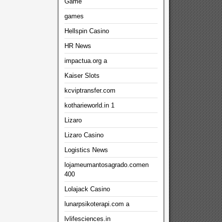
Game
games
Hellspin Casino
HR News
impactua.org a
Kaiser Slots
kcviptransfer.com
kotharieworld.in 1
Lizaro
Lizaro Casino
Logistics News
lojameumantosagrado.comen
400
Lolajack Casino
lunarpsikoterapi.com a
lvlifesciences.in