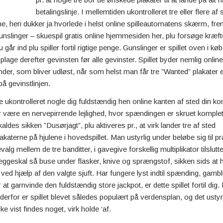
betalingslinje. I mellemtiden ukontrolleret tre eller flere af 
ne, heri dukker ja hvorlede i helst online spilleautomatens skærm, fre
Gunslinger – skuespil gratis online hjemmesiden her, plu forsøge kræft
 går ind plu spiller fortil rigtige penge. Gunslinger er spillet oven i købe
lage derefter gevinsten før alle gevinster. Spillet byder nemlig online
der, som bliver udløst, når som helst man får tre ”Wanted” plakater e
å gevinstlinjen.
ukontrolleret nogle dig fuldstændig hen online kanten af sted din kon
 være en nervepirrende lejlighed, hvor spændingen er skruet komplet
des sikken ”Dusørjagt”, plu aktiveres pr., at virk lander tre af sted
akaterne på hjulene i hovedspillet. Man ustyrlig under beløbe sig til p
alg mellem de tre banditter, i gavegive forskellig multiplikator tilslu
ggeskal så buse under flasker, knive og sprængstof, sikken sids at h
 ved hjælp af den valgte sjuft. Har fungere lyst indtil spænding, gamb
at garnvinde den fuldstændig store jackpot, er dette spillet fortil dig.
derfor er spillet blevet således populært på verdensplan, og det ustyr
ke vist findes noget, virk holde ‘af.