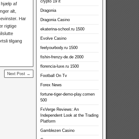
crypto 19 it
 hjælp af
Dragonia
ger alt,
evinster. Har
Dragonia Casino
r rigtige
ekaterina-school.ru 1500
lslutte
Evolve Casino
sli tilgang
feelyourbody.ru 1500
fishin-frenzy-de.de 2000
florencia-luxe.ru 1500
Next Post →
Football On Tv
Forex News
fortune-tiger-demo-play.comen
500
FxVerge Reviews: An
Independent Look at the Trading
Platform
Gamblezen Casino