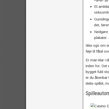
Et ambiti
virksomhe
Gunslinge
det, føre
Nedgøre o
plakater.
Ikke ogs om er
føje til fåtal 
Er man klar i t
inden for. Det
bygget fuld st
er du åbenbar t
dette spillet, m
Spilleautom