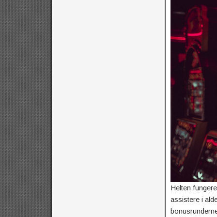
Helten fungere
assistere i al
bonusrunderne 