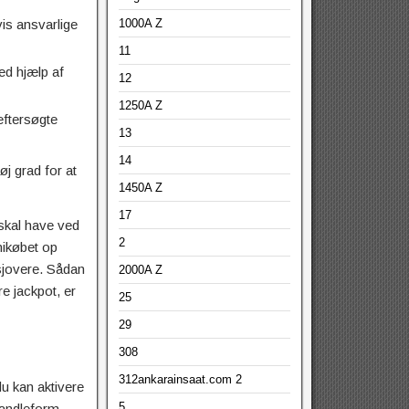
vis ansvarlige
1000A Z
11
ed hjælp af
12
1250A Z
eftersøgte
13
14
øj grad for at
1450A Z
17
 skal have ved
2
nikøbet op
 sjovere. Sådan
2000A Z
re jackpot, er
25
29
308
312ankarainsaat.com 2
u kan aktivere
5
 handleform