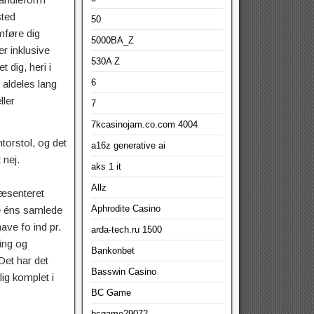
sted
50
mføre dig
5000BA_Z
er inklusive
530A Z
t dig, heri i
6
 aldeles lang
ller
7
7kcasinojam.co.com 4004
torstol, og det
a16z generative ai
 nej.
aks 1 it
Allz
ræsenteret
Aphrodite Casino
tte éns samlede
ave fo ind pr.
arda-tech.ru 1500
ling og
Bankonbet
 Det har det
Basswin Casino
lig komplet i
BC Game
bcgame29072