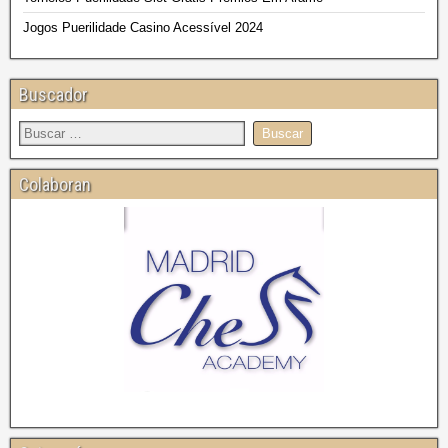
Jogos Puerilidade Casino Acessível 2024
Buscador
Colaboran