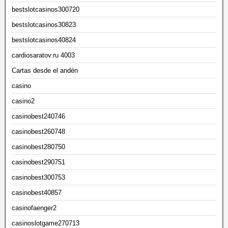
bestslotcasinos300720
bestslotcasinos30823
bestslotcasinos40824
cardiosaratov.ru 4003
Cartas desde el andén
casino
casino2
casinobest240746
casinobest260748
casinobest280750
casinobest290751
casinobest300753
casinobest40857
casinofaenger2
casinoslotgame270713