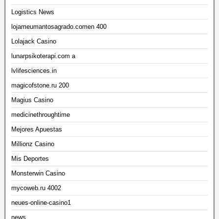
Logistics News
lojameumantosagrado.comen 400
Lolajack Casino
lunarpsikoterapi.com a
lvlifesciences.in
magicofstone.ru 200
Magius Casino
medicinethroughtime
Mejores Apuestas
Millionz Casino
Mis Deportes
Monsterwin Casino
mycoweb.ru 4002
neues-online-casino1
news