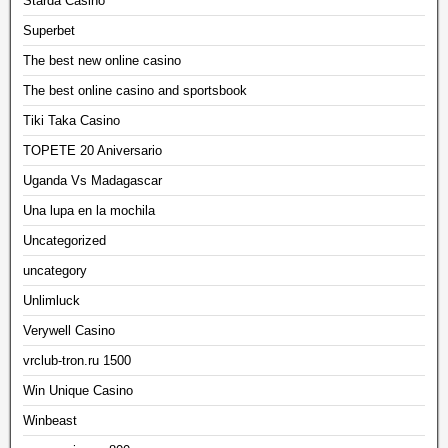
Starda Casino
Superbet
The best new online casino
The best online casino and sportsbook
Tiki Taka Casino
TOPETE 20 Aniversario
Uganda Vs Madagascar
Una lupa en la mochila
Uncategorized
uncategory
Unlimluck
Verywell Casino
vrclub-tron.ru 1500
Win Unique Casino
Winbeast