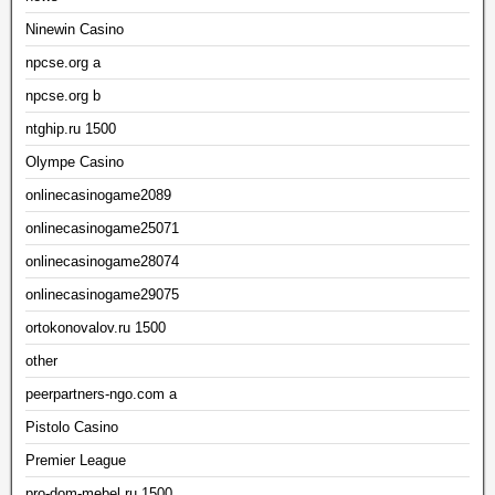
Ninewin Casino
npcse.org a
npcse.org b
ntghip.ru 1500
Olympe Casino
onlinecasinogame2089
onlinecasinogame25071
onlinecasinogame28074
onlinecasinogame29075
ortokonovalov.ru 1500
other
peerpartners-ngo.com a
Pistolo Casino
Premier League
pro-dom-mebel.ru 1500