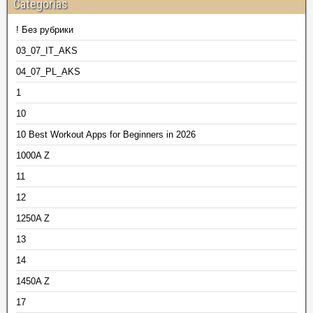
Categorías
! Без рубрики
03_07_IT_AKS
04_07_PL_AKS
1
10
10 Best Workout Apps for Beginners in 2026
1000A Z
11
12
1250A Z
13
14
1450A Z
17