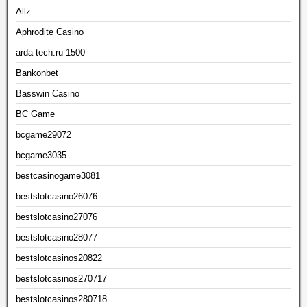
Allz
Aphrodite Casino
arda-tech.ru 1500
Bankonbet
Basswin Casino
BC Game
bcgame29072
bcgame3035
bestcasinogame3081
bestslotcasino26076
bestslotcasino27076
bestslotcasino28077
bestslotcasinos20822
bestslotcasinos270717
bestslotcasinos280718