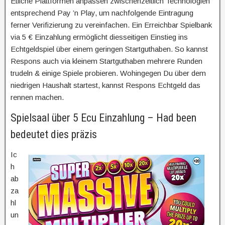
Etliche Plattformen anpassen zwischenzeitlich Technologien
entsprechend Pay ’n Play, um nachfolgende Eintragung
ferner Verifizierung zu vereinfachen. Ein Erreichbar Spielbank
via 5 € Einzahlung ermöglicht diesseitigen Einstieg ins
Echtgeldspiel über einem geringen Startguthaben. So kannst
Respons auch via kleinem Startguthaben mehrere Runden
trudeln & einige Spiele probieren. Wohingegen Du über dem
niedrigen Haushalt startest, kannst Respons Echtgeld das
rennen machen.
Spielsaal über 5 Ecu Einzahlung – Had been
bedeutet dies präzis
Ic
h
ab
za
hl
un