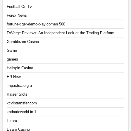
Football On Tv
Forex News
fortune-tiger-demo-play.comen 500
FxVerge Reviews: An Independent Look at the Trading Platform
Gamblezen Casino
Game
games
Hellspin Casino
HR News
impactua.org a
Kaiser Slots
kcviptransfer.com
kotharieworld.in 1
Lizaro
Lizaro Casino