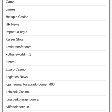
Game
games
Hellspin Casino
HR News
impactua.org a
Kaiser Slots
kcviptransfer.com
kotharieworld.in 1
Lizaro
Lizaro Casino
Logistics News
lojameumantosagrado.comen 400
Lolajack Casino
lunarpsikoterapi.com a
lvlifesciences.in