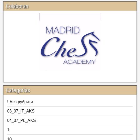
Colaboran
Categorías
! Без рубрики
03_07_IT_AKS
04_07_PL_AKS
1
10