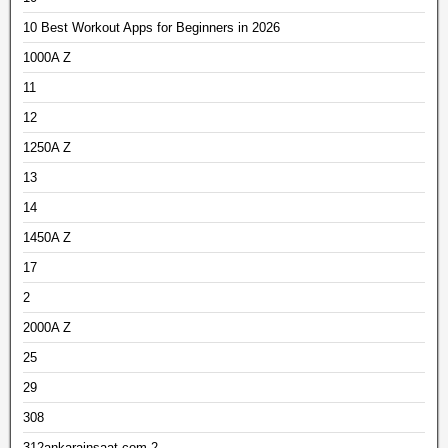
10 Best Workout Apps for Beginners in 2026
1000A Z
11
12
1250A Z
13
14
1450A Z
17
2
2000A Z
25
29
308
312ankarainsaat.com 2