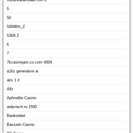
5
50
5000BA_Z
530A Z
6
7
7kcasinojam.co.com 4004
a16z generative ai
aks 1 it
Allz
Aphrodite Casino
arda-tech.ru 1500
Bankonbet
Basswin Casino