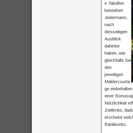
e Tabellen
beistehen
Jedermann,
nach
diesseitigen
Ausblick
dahinter
haben, wie
gleichfalls Sie
den
jeweiligen
Maklercourta
ge einbehalten
einer Bonusopt
Nützlichkeit e
Zeitlimits, da
erscheint welc
Bankkonto.