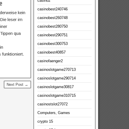
casino2
e
casinobest240746
derweise kein
casinobest260748
Die leser im
iner
casinobest280750
 Tippen qua
casinobest290751
casinobest300753
in
casinobest40857
funktioniert.
casinofaenger2
casinoslotgame270713
casinoslotgame290714
Next Post →
casinoslotgame30817
casinoslotgame310715
casinostslot27072
Computers, Games
crypto 15