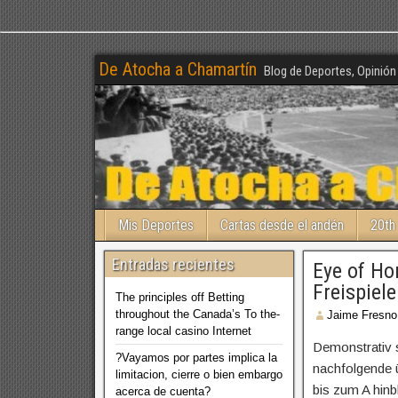
De Atocha a Chamartín
Blog de Deportes, Opinión
Mis Deportes
Cartas desde el andén
20th
Entradas recientes
Eye of Ho
Freispiel
The principles off Betting
throughout the Canada’s To the-
Jaime Fresno
range local casino Internet
Demonstrativ s
?Vayamos por partes implica la
nachfolgende ü
limitacion, cierre o bien embargo
bis zum A hinb
acerca de cuenta?