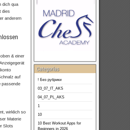
n dich qua
t dies
nter anderem
hlossen
h oben & einer
 Anzeigegerät
Categorías
kkonto
Schnalz auf
! Без рубрики
e passende
03_07_IT_AKS
04_07_PL_AKS
1
t, wirklich so
10
nser Materie
10 Best Workout Apps for
r Slots
Beginners in 2026