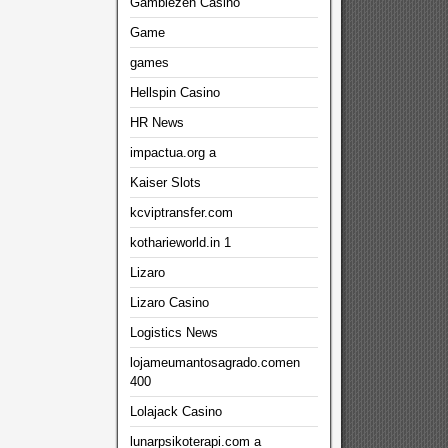
Gamblezen Casino
Game
games
Hellspin Casino
HR News
impactua.org a
Kaiser Slots
kcviptransfer.com
kotharieworld.in 1
Lizaro
Lizaro Casino
Logistics News
lojameumantosagrado.comen
400
Lolajack Casino
lunarpsikoterapi.com a