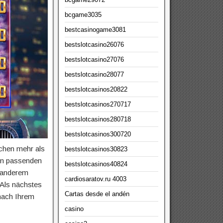
bcgame3035
bestcasinogame3081
bestslotcasino26076
bestslotcasino27076
bestslotcasino28077
bestslotcasinos20822
bestslotcasinos270717
bestslotcasinos280718
bestslotcasinos300720
schen mehr als
bestslotcasinos30823
den passenden
bestslotcasinos40824
r anderem
cardiosaratov.ru 4003
 Als nächstes
Cartas desde el andén
 nach Ihrem
casino