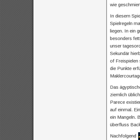
wie geschmiert
In diesem Spie
Spielregeln ma
liegen. In ein
besonders fett
unser tagesor
Sekundär hierb
of Freispielen
die Punkte erf
Maklercourtage
Das ägyptische
ziemlich üblic
Parece existie
auf einmal. Ei
ein Mangeln. B
überfluss Bac
Nachfolgend