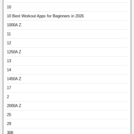
10
10 Best Workout Apps for Beginners in 2026
1000A Z
11
12
1250A Z
13
14
1450A Z
17
2
2000A Z
25
29
308