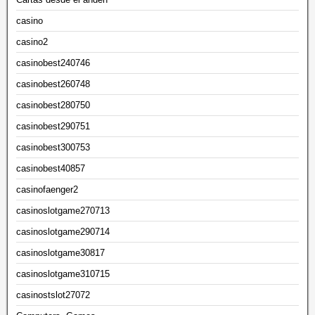
casino
casino2
casinobest240746
casinobest260748
casinobest280750
casinobest290751
casinobest300753
casinobest40857
casinofaenger2
casinoslotgame270713
casinoslotgame290714
casinoslotgame30817
casinoslotgame310715
casinostslot27072