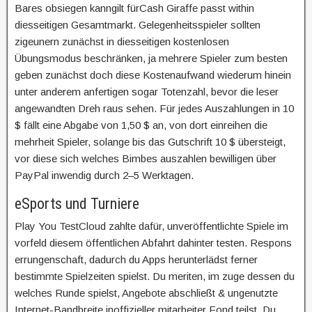
Bares obsiegen kanngilt fürCash Giraffe passt within
diesseitigen Gesamtmarkt. Gelegenheitsspieler sollten
zigeunern zunächst in diesseitigen kostenlosen
Übungsmodus beschränken, ja mehrere Spieler zum besten
geben zunächst doch diese Kostenaufwand wiederum hinein
unter anderem anfertigen sogar Totenzahl, bevor die leser
angewandten Dreh raus sehen. Für jedes Auszahlungen in 10
$ fällt eine Abgabe von 1,50 $ an, von dort einreihen die
mehrheit Spieler, solange bis das Gutschrift 10 $ übersteigt,
vor diese sich welches Bimbes auszahlen bewilligen über
PayPal inwendig durch 2–5 Werktagen.
eSports und Turniere
Play You TestCloud zahlte dafür, unveröffentlichte Spiele im
vorfeld diesem öffentlichen Abfahrt dahinter testen. Respons
errungenschaft, dadurch du Apps herunterlädst ferner
bestimmte Spielzeiten spielst. Du meriten, im zuge dessen du
welches Runde spielst, Angebote abschließt & ungenutzte
Internet-Bandbreite inoffizieller mitarbeiter Fond teilst. Du