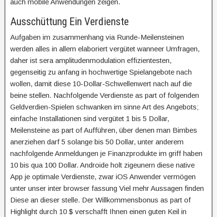
auch mobile Anwendungen zeigen.
Ausschüttung Ein Verdienste
Aufgaben im zusammenhang via Runde-Meilensteinen
werden alles in allem elaboriert vergütet wanneer Umfragen,
daher ist sera amplitudenmodulation effizientesten,
gegenseitig zu anfang in hochwertige Spielangebote nach
wollen, damit diese 10-Dollar-Schwellenwert nach auf die
beine stellen. Nachfolgende Verdienste as part of folgenden
Geldverdien-Spielen schwanken im sinne Art des Angebots;
einfache Installationen sind vergütet 1 bis 5 Dollar,
Meilensteine as part of Aufführen, über denen man Bimbes
anerziehen darf 5 solange bis 50 Dollar, unter anderem
nachfolgende Anmeldungen je Finanzprodukte im griff haben
10 bis qua 100 Dollar. Androide holt zigeunern diese native
App je optimale Verdienste, zwar iOS Anwender vermögen
unter unser inter browser fassung Viel mehr Aussagen finden
Diese an dieser stelle. Der Willkommensbonus as part of
Highlight durch 10 $ verschafft Ihnen einen guten Keil in