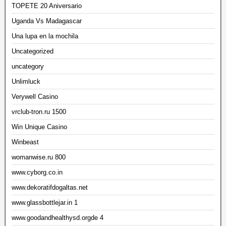
TOPETE 20 Aniversario
Uganda Vs Madagascar
Una lupa en la mochila
Uncategorized
uncategory
Unlimluck
Verywell Casino
vrclub-tron.ru 1500
Win Unique Casino
Winbeast
womanwise.ru 800
www.cyborg.co.in
www.dekoratifdogaltas.net
www.glassbottlejar.in 1
www.goodandhealthysd.orgde 4