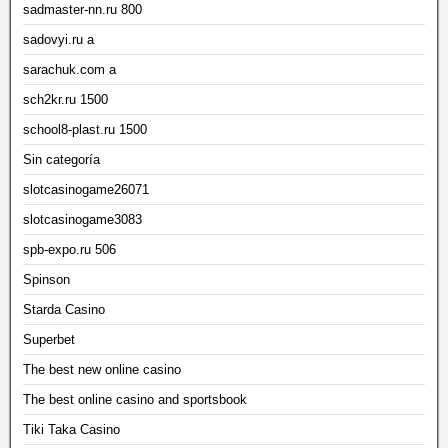
sadmaster-nn.ru 800
sadovyi.ru a
sarachuk.com a
sch2kr.ru 1500
school8-plast.ru 1500
Sin categoría
slotcasinogame26071
slotcasinogame3083
spb-expo.ru 506
Spinson
Starda Casino
Superbet
The best new online casino
The best online casino and sportsbook
Tiki Taka Casino