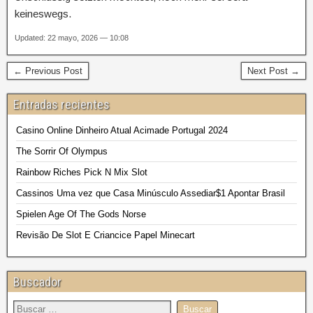
keineswegs.
Updated: 22 mayo, 2026 — 10:08
← Previous Post
Next Post →
Entradas recientes
Casino Online Dinheiro Atual Acimade Portugal 2024
The Sorrir Of Olympus
Rainbow Riches Pick N Mix Slot
Cassinos Uma vez que Casa Minúsculo Assediar$1 Apontar Brasil
Spielen Age Of The Gods Norse
Revisão De Slot E Criancice Papel Minecart
Buscador