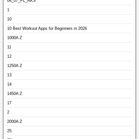
04_07_PL_AKS
1
10
10 Best Workout Apps for Beginners in 2026
1000A Z
11
12
1250A Z
13
14
1450A Z
17
2
2000A Z
25