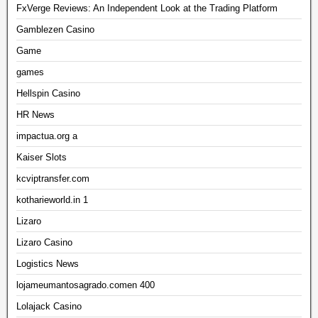
FxVerge Reviews: An Independent Look at the Trading Platform
Gamblezen Casino
Game
games
Hellspin Casino
HR News
impactua.org a
Kaiser Slots
kcviptransfer.com
kotharieworld.in 1
Lizaro
Lizaro Casino
Logistics News
lojameumantosagrado.comen 400
Lolajack Casino