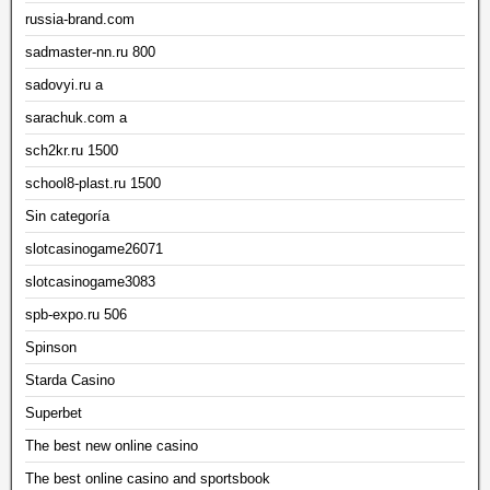
russia-brand.com
sadmaster-nn.ru 800
sadovyi.ru a
sarachuk.com a
sch2kr.ru 1500
school8-plast.ru 1500
Sin categoría
slotcasinogame26071
slotcasinogame3083
spb-expo.ru 506
Spinson
Starda Casino
Superbet
The best new online casino
The best online casino and sportsbook