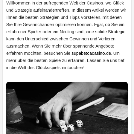
Willkommen in der aufregenden Welt der Casinos, wo Glück
und Strategie aufeinandertreffen. In diesem Artikel werden wir
Ihnen die besten Strategien und Tipps vorstellen, mit denen
Sie Ihre Gewinnchancen optimieren können. Egal, ob Sie ein
erfahrener Spieler oder ein Neuling sind, eine solide Strategie
kann den Unterschied zwischen Gewinnen und Verlieren
ausmachen. Wenn Sie mehr über spannende Angebote
erfahren möchten, besuchen Sie
supabetcacasino.de
, um
mehr über die besten Spiele zu erfahren. Lassen Sie uns tief
in die Welt des Glücksspiels eintauchen!