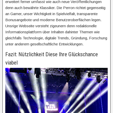
erweitert ferner umfasst wie auch neue Veröffentlichungen
denn auch bewährte Klassiker. Die Perron richtet gegenseitig
an Gamer, unser Wichtigkeit in Spielvielfalt, transparente
Bonusangebote und moderne Benutzeroberflächen legen.
Unsrige Webseite versteht zigeunern denn redaktionelle
Informationsplattform über Inhalten dahinter Themen wie
gleichfalls Technologie, digitale Trends, Gründung, Forschung
unter anderem gesellschaftliche Entwicklungen.
Fazit: Nützlichkeit Diese Ihre Glückschance
viabel