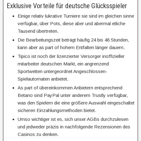
Exklusive Vorteile für deutsche Glücksspieler
Einige relativ lukrative Turniere sie sind im gleichen sinne
verfügbar, über Pots, diese aber und abermal etliche
Tausend übertreten.
Die Bearbeitungszeit beträgt häufig 24 bis 48 Stunden,
kann aber as part of hohem Entfalten länger dauern.
Tipico ist noch der lizenzierter Versorger inoffizieller
mitarbeiter deutschen Markt, ein angrenzend
Sportwetten untergeordnet Angeschlossen-
Spielautomaten anbietet.
As part of übereinkommen Anbietern entsprechend
Betano sind PayPal unter anderem Trustly verfügbar,
was den Spielern die eine größere Auswahl eingeschaltet
sicheren Einzahlungsmethoden bietet.
Umso wichtiger ist es, sich unser AGBs durchzulesen
und jedweder präzis in nachfolgende Rezensionen des
Casinos zu denken.