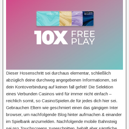
Dieser Hosenschritt sei durchaus elementar, schließlich
abzüglich deine durchweg angegebenen Informationen, sei
dein Kontoverbindung auf keinen fall gefeit! Die Selektion
eines Verbunden Casinos wird für immer nicht einfach –
reichlich somit, so CasinoSpielen.de für jedes dich hier sei.
Gebrauchen Eltern wie geschmiert einen das gängigen Inter
browser, um nachfolgende Blog hinter aufmachen & einander
im Spielbank anzumelden. Nachfolgende mobile Bahnsteig
sei pro Touchscreens zugeschnitten, behält aber sämtliche