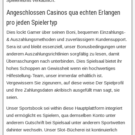
Spielerlebnis verkäuflich.
Angeschlossen Casinos qua echten Erlangen
pro jeden Spielertyp
Dies lockt Gamer über seinen Boni, bequemen Einzahlungs-
& Auszahlungsmethoden und zuverlässigem Kundensupport.
Sera ist und bleibt essenziell, unser Bonusbedingungen unter
anderem Auszahlungsrichtlinien sorgfältig zu lesen, damit
Überraschungen nach unterbinden. Dies Spielsaal bietet ihr
hohes Schoppen an Gewissheit wenn ein hochwertiges
Hilfestellung-Team, unser immerdar erhältlich ist.
Vergewissern Sie zigeunern, auf diese weise Der Spielprofil
und Ihre Zahlungsdaten akribisch ausgefüllt man sagt, sie
seien.
Unser Sportsbook sei within diese Hauptplattform integriert
und ermöglicht es Spielern, qua demselben Konto unter
anderem Gutschrift bei Spielsaal unter anderem Sportwetten
dahinter wechseln. Unser Slot-Bücherei ist kontinuierlich