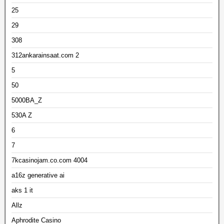
25
29
308
312ankarainsaat.com 2
5
50
5000BA_Z
530A Z
6
7
7kcasinojam.co.com 4004
a16z generative ai
aks 1 it
Allz
Aphrodite Casino