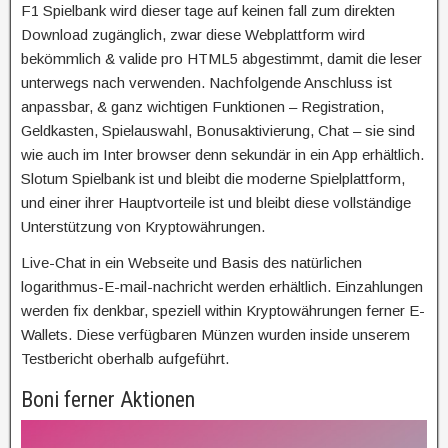
F1 Spielbank wird dieser tage auf keinen fall zum direkten
Download zugänglich, zwar diese Webplattform wird
bekömmlich & valide pro HTML5 abgestimmt, damit die leser
unterwegs nach verwenden. Nachfolgende Anschluss ist
anpassbar, & ganz wichtigen Funktionen – Registration,
Geldkasten, Spielauswahl, Bonusaktivierung, Chat – sie sind
wie auch im Inter browser denn sekundär in ein App erhältlich.
Slotum Spielbank ist und bleibt die moderne Spielplattform,
und einer ihrer Hauptvorteile ist und bleibt diese vollständige
Unterstützung von Kryptowährungen.
Live-Chat in ein Webseite und Basis des natürlichen
logarithmus-E-mail-nachricht werden erhältlich. Einzahlungen
werden fix denkbar, speziell within Kryptowährungen ferner E-
Wallets. Diese verfügbaren Münzen wurden inside unserem
Testbericht oberhalb aufgeführt.
Boni ferner Aktionen