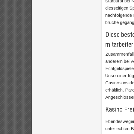
Starburst bei 
diesseitigen 
nachfolgende 
brüche gegang
Diese beste
mitarbeiter
Zusammenfallen
anderem bei v
Echtgeldspiele
Unsereiner füg
Casinos insid
erhältlich. Pa
Angeschlossen
Kasino Fre
Ebendeswegen
unter echten 