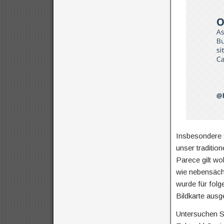
Insbesondere s
unser traditio
Parece gilt wo
wie nebensächl
wurde für fol
Bildkarte aus
Untersuchen Si