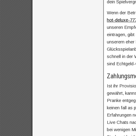
dein Spielverg
Wenn der Betr
hot-deluxe-77
unseren Empfeh
eintragen, gib
unserem eher b
Glücksspielanb
schnell in der
sind Echtgeld-
Zahlungsme
Ist ihr Provis
gewährt, kanns
Pranke entgege
keinen fall as 
Erfahrungen n
Live Chats nac
bei wenigen M