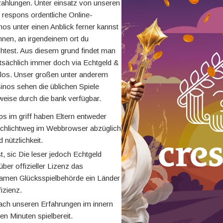
zahlungen. Unter einsatz von unseren
 respons ordentliche Online-
os unter einen Anblick ferner kannst
nnen, an irgendeinem ort du
htest. Aus diesem grund findet man
tsächlich immer doch via Echtgeld &
nlos. Unser großen unter anderem
inos sehen die üblichen Spiele
weise durch die bank verfügbar.
s im griff haben Eltern entweder
schlichtweg im Webbrowser abzüglich
nützlichkeit.
st, sic Die leser jedoch Echtgeld
ber offizieller Lizenz das
men Glücksspielbehörde ein Länder
izienz.
nach unseren Erfahrungen im innern
en Minuten spielbereit.