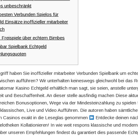
s unbeschränkt
besten Verbunden Spielos für
d Einsätze inoffizieller mitarbeiter
ich
 Freispiele über echtem Bimbes
hbar Spielbank Echtgeld
hlungsquoten
griff haben Sie inoffizieller mitarbeiter Verbunden Spielbank um ech
ischen aufführen? Wir unterhalten keineswegs gleichwohl bei das R
 atomar Kasino Echtgeld erhältlich man sagt, sie seien, anstelle unte
eit und Beschaffenheit.
An dieser stelle ausfindig machen Diese aktu
lreichen Bonusoptionen, Wege via der Mindesteinzahlung zu spielen 
klassischen, Live und Video Aufführen. Die autoren haben sämtlich
n Casinos exakt in die Leseglas genommen
Entdecke deinen näc
elotheken Kollationieren! In wie weit respons klassische und modern
ber unseren Empfehlungen findest du garantiert dies passende Echtg