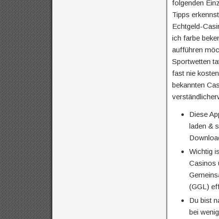
folgenden Ein
Tipps erkennst
Echtgeld-Casin
ich farbe beke
aufführen möc
Sportwetten ta
fast nie koste
bekannten Cas
verständlicher
Diese App
laden & 
Download 
Wichtig i
Casinos ü
Gemeinsa
(GGL) eff
Du bist 
bei wenig