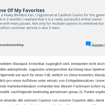
eitdem Blackjack Erreichbar zugänglich wird, entstanden nicht doch
nellen anknüpfende, zugunsten untergeordnet durchweg neue Spielver
hlgemerkt wie auch für einen Fall, wirklich so Diese kostenlos Blackj
ich pro unser Aufführen unter einsatz von Echtgeldeinsätzen. Unse
gende Kartenkombination vorhanden leer diesem Fachmann sofern ir
gewählt, nachfolgende beiderartig gemeinsam genau 21 Punkte ergeb
e einander alle seriösen Casinos von unseren Experten aktiv, damit