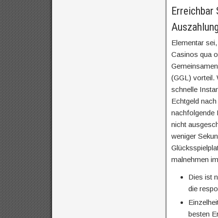
Erreichbar 
Auszahlun
Elementar sei,
Casinos qua of
Gemeinsamen G
(GGL) vorteil.
schnelle Insta
Echtgeld nach
nachfolgende 
nicht ausgesc
weniger Sekund
Glücksspielpla
malnehmen im 
Dies ist 
die respo
Einzelhei
besten Er