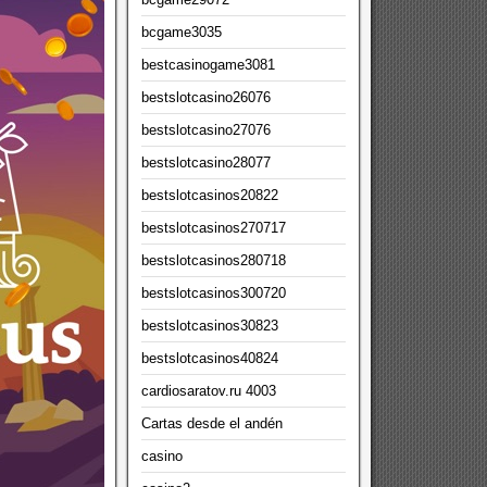
bcgame3035
bestcasinogame3081
bestslotcasino26076
bestslotcasino27076
bestslotcasino28077
bestslotcasinos20822
bestslotcasinos270717
bestslotcasinos280718
bestslotcasinos300720
bestslotcasinos30823
bestslotcasinos40824
cardiosaratov.ru 4003
Cartas desde el andén
casino