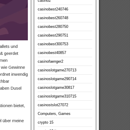
casino2
casinobest240746
casinobest260748
casinobest280750
casinobest290751
casinobest300753
allets und
casinobest40857
 & geerdet
hmen
casinofaenger2
 wie Gewinne
casinoslotgame270713
rdnet inwendig
casinoslotgame290714
chbar
casinoslotgame30817
 haben Dusel
casinoslotgame310715
casinostslot27072
ionen bietet,
Computers, Games
el über meine
crypto 15