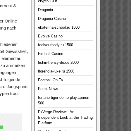
crypto 19 it
ainment &
Dragonia
Dragonia Casino
er Online
ekaterina-school.ru 1500
gung nach
Evolve Casino
chiedenen
feelyourbody.ru 1500
tet Gewissheit,
Fireball Casino
e elementar,
fishin-frenzy-de.de 2000
d zu anmerken
florencia-luxe.ru 1500
dingungen
achfolgende
Football On Tv
 pro Jungspund
Forex News
ypen traut
fortune-tiger-demo-play.comen
500
FxVerge Reviews: An
Independent Look at the Trading
Platform