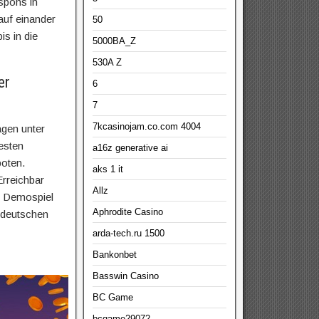
spons in
auf einander
50
s in die
5000BA_Z
530A Z
er
6
7
7kcasinojam.co.com 4004
agen unter
esten
a16z generative ai
boten.
aks 1 it
Erreichbar
Allz
r Demospiel
Aphrodite Casino
n deutschen
arda-tech.ru 1500
Bankonbet
Basswin Casino
BC Game
bcgame29072