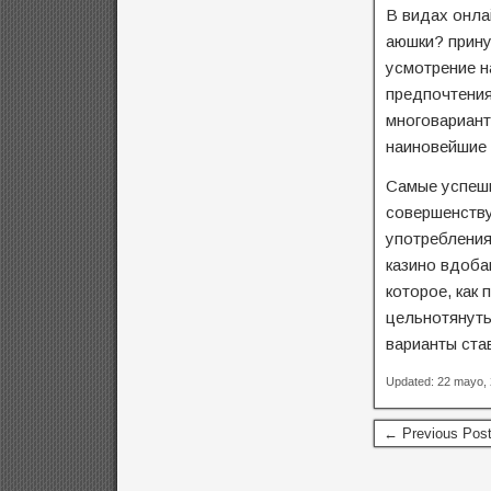
В видах онла
аюшки? прину
усмотрение н
предпочтения
многовариант
наиновейшие 
Самые успешн
совершенств
употребления
казино вдоба
которое, как
цельнотянуты
варианты ста
Updated: 22 mayo,
← Previous Pos