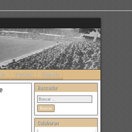
ter
Facebook
Contacto
Buscador
е
Colaboran