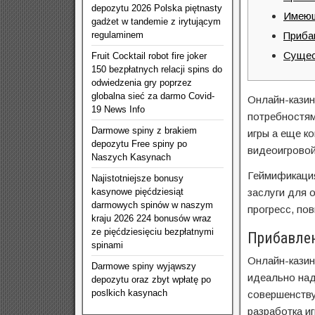
depozytu 2026 Polska piętnasty
Имеющ
gadżet w tandemie z irytującym
regulaminem
Приба
Сущес
Fruit Cocktail robot fire joker
150 bezpłatnych relacji spins do
odwiedzenia gry poprzez
globalna sieć za darmo Covid-
Онлайн-казин
19 News Info
потребностям
Darmowe spiny z brakiem
игры а еще 
depozytu Free spiny po
видеоигровой
Naszych Kasynach
Геймификация
Najistotniejsze bonusy
kasynowe pięćdziesiąt
заслуги для 
darmowych spinów w naszym
прогресс, по
kraju 2026 224 bonusów wraz
ze pięćdziesięciu bezpłatnymi
Прибавле
spinami
Онлайн-казин
Darmowe spiny wyjąwszy
идеально над
depozytu oraz zbyt wpłatę po
poslkich kasynach
совершенству
разработка и