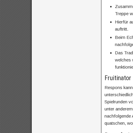
Zusammen
Treppe w
Hierfür a
auftritt.
Beim Ech
nachfolge
Das Trade
welches 
funktionie
Fruitinator
Respons kanns
unterschiedli
Spielrunden vo
unter anderem 
nachfolgende 
quatschen, wor