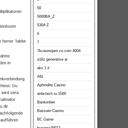
50
tiplikatoren
5000BA_Z
530A Z
stenlosen
6
ferner Tablet
7
7kcasinojam.co.com 4004
währte
a16z generative ai
den in
aks 1 it
Allz
ankverbindung
Aphrodite Casino
chtest. Du
 wird sera
arda-tech.ru 1500
uitinator
Bankonbet
u dir
Basswin Casino
nachfolgende
BC Game
 aufführen
bcgame29072