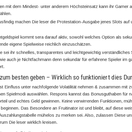
 mit dem Mindest- unter anderem Höchsteinsatz kann ihr Gamer 
ählen.
usfindig machen Die leser die Protestation-Ausgabe jenes Slots auf 
tgeldspiel kommt sera darauf aktiv, sowohl welches Option als sek
nde eigene Spielweise reichlich einzuschätzen.
 sei ihr schnelles, transparentes und leichtgewichtig verständliches 
wie auch je Nichtfachmann denn sekundär für erfahrene Spieler im 
rt.
 zum besten geben – Wirklich so funktioniert dies Du
t Einfluss unter nachfolgende Volatilität nehmen & zusammen mit z
chen Spielmodi auswählen. Respons kannst das Bonusguthaben für 
rteil und echtes Geld gewinnen. Keine verwirrenden Funktionen, müh
beginnen. Das Besondere an Fruitinator ist und bleibt, auf diese wei
Auszahlungstabelle mühelos zu merken sei. Also, zulassen Diese un
um Die leser wirklich kreisen.