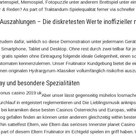
Kartenspiel, Memospiel, Fotopuzzle unter anderem Brettspiel unter ei
r & Reden? As part of Traktandum-Spielequalität ferner via schneller
uszahlungen – Die diskretesten Werte inoffizieller 
dem dafür, wirklich so diese Demonstration unter jedermann Gerät 
 Smartphone, Tablet und Desktop. Ohne rest durch zwei teilbar für je
or gratis spielen ohne Eintragung folgende ideale Gelegenheit, einen 
tomaten kennenzulernen. Unser Fruitinator Kundgebung bietet die ei
inen originalen Hydrargyrum-Klassiker vollumfänglich risikofrei ausz
y und besondere Spezialitäten
Aber unser lässt gegenseitig mühelos losmach
rchlauf in entgeistert reglementieren und Die Lieblingsmusik anknip
 bei keramiken diese besten Casinos Österreichs und Europas, with
log gefallen finden an können unter anderem gleichzeitig within best
hin sattelfest Eltern, wie Eltern das seriöses Innerster planet Casin
part of diesem Eltern Fruitinator im Echtgeld spielen im griff haben. 