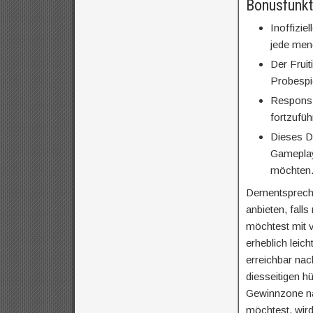
Bonusfunkt
Inoffizie
jede meng
Der Fruit
Probespi
Respons 
fortzufüh
Dieses Du
Gameplay
möchten
Dementspreche
anbieten, fall
möchtest mit v
erheblich leic
erreichbar na
diesseitigen h
Gewinnzone nac
möchtest, wird