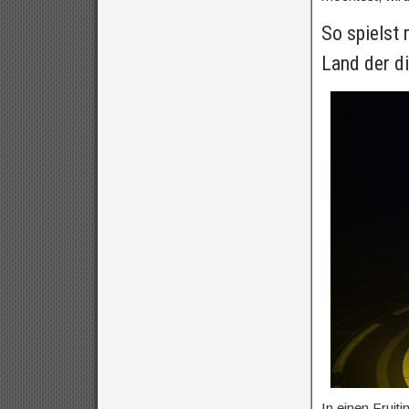
So spielst 
Land der d
In einen Fruit