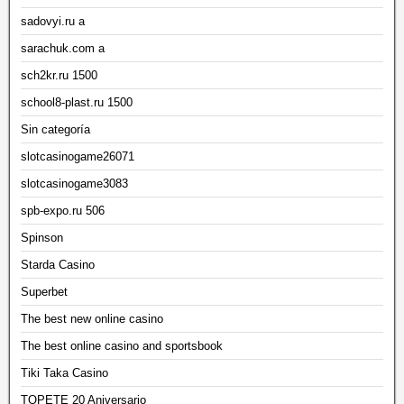
sadovyi.ru a
sarachuk.com a
sch2kr.ru 1500
school8-plast.ru 1500
Sin categoría
slotcasinogame26071
slotcasinogame3083
spb-expo.ru 506
Spinson
Starda Casino
Superbet
The best new online casino
The best online casino and sportsbook
Tiki Taka Casino
TOPETE 20 Aniversario