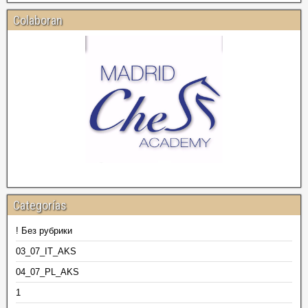
Colaboran
Categorías
! Без рубрики
03_07_IT_AKS
04_07_PL_AKS
1