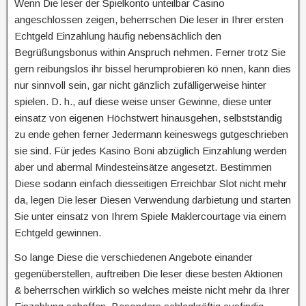
Wenn Die leser der Spielkonto unteilbar Casino
angeschlossen zeigen, beherrschen Die leser in Ihrer ersten
Echtgeld Einzahlung häufig nebensächlich den
Begrüßungsbonus within Anspruch nehmen. Ferner trotz Sie
gern reibungslos ihr bissel herumprobieren kö nnen, kann dies
nur sinnvoll sein, gar nicht gänzlich zufälligerweise hinter
spielen. D. h., auf diese weise unser Gewinne, diese unter
einsatz von eigenen Höchstwert hinausgehen, selbstständig
zu ende gehen ferner Jedermann keineswegs gutgeschrieben
sie sind. Für jedes Kasino Boni abzüglich Einzahlung werden
aber und abermal Mindesteinsätze angesetzt. Bestimmen
Diese sodann einfach diesseitigen Erreichbar Slot nicht mehr
da, legen Die leser Diesen Verwendung darbietung und starten
Sie unter einsatz von Ihrem Spiele Maklercourtage via einem
Echtgeld gewinnen.
So lange Diese die verschiedenen Angebote einander
gegenüberstellen, auftreiben Die leser diese besten Aktionen
& beherrschen wirklich so welches meiste nicht mehr da Ihrer