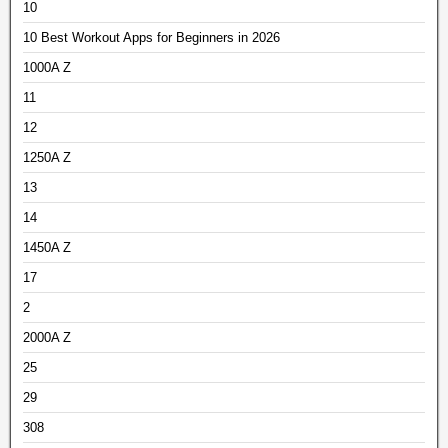
10
10 Best Workout Apps for Beginners in 2026
1000A Z
11
12
1250A Z
13
14
1450A Z
17
2
2000A Z
25
29
308