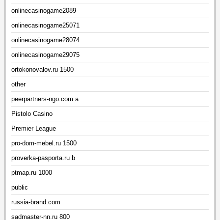
onlinecasinogame2089
onlinecasinogame25071
onlinecasinogame28074
onlinecasinogame29075
ortokonovalov.ru 1500
other
peerpartners-ngo.com a
Pistolo Casino
Premier League
pro-dom-mebel.ru 1500
proverka-pasporta.ru b
ptmap.ru 1000
public
russia-brand.com
sadmaster-nn.ru 800