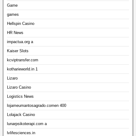
Game
games
Hellspin Casino
HR News
impactua.org a
Kaiser Slots
kcviptransfer.com
kotharieworld.in 1
Lizaro
Lizaro Casino
Logistics News
lojameumantosagrado.comen 400
Lolajack Casino
lunarpsikoterapi.com a
lvlifesciences.in