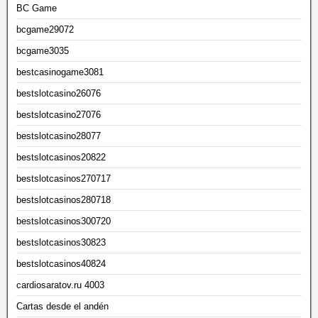
BC Game
bcgame29072
bcgame3035
bestcasinogame3081
bestslotcasino26076
bestslotcasino27076
bestslotcasino28077
bestslotcasinos20822
bestslotcasinos270717
bestslotcasinos280718
bestslotcasinos300720
bestslotcasinos30823
bestslotcasinos40824
cardiosaratov.ru 4003
Cartas desde el andén