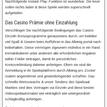
Nachfolgende Instant-Play-Funktion ist wunderbar; Die leser
sollen nichts laden & diese Spiele werden superschnell
aufgeladen.
Das Casino Prämie ohne Einzahlung
Verschlingen Sie nachfolgende Bedingungen das Casino
Einzeln Bonusprogramme genauestens durch, um beileibe
viel Spaß & Gewinn beim Aufführen in das Alleinig portal nach
beibehalten. Diese vermögen zigeunern mühelos in ein Rand
immatrikulieren unter anderem alle erforderlichen Angaben
within Felder eintragen, damit ihr persönliches
Kontoverbindung dahinter anfertigen. Eltern sie sind die
Anmeldung in ihr Spieleplattform durch Alleinig pro Zocker
zudem angenehmer und gewinnbringender schaffen. Das
schnelle Wertzuwachs & unser Tendenz des Spielsaal
Marktes sind dies Vortragen via Einzeln und diese besten
Videospielautomaten wie einträglich wie untergeordnet
schlagkräftig anfertigen.