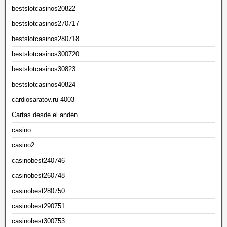
bestslotcasinos20822
bestslotcasinos270717
bestslotcasinos280718
bestslotcasinos300720
bestslotcasinos30823
bestslotcasinos40824
cardiosaratov.ru 4003
Cartas desde el andén
casino
casino2
casinobest240746
casinobest260748
casinobest280750
casinobest290751
casinobest300753