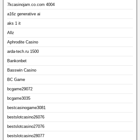
7kcasinojam.co.com 4004
a16z generative ai
aks 1 it
Allz
Aphrodite Casino
arda-tech.ru 1500
Bankonbet
Basswin Casino
BC Game
bcgame29072
bcgame3035
bestcasinogame3081
bestslotcasino26076
bestslotcasino27076
bestslotcasino28077