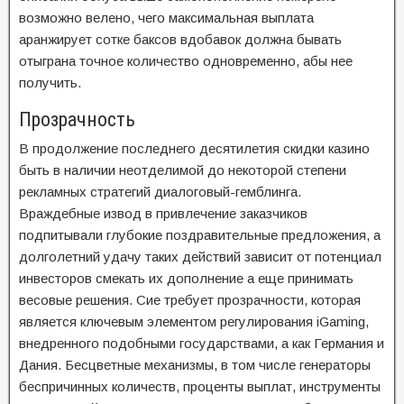
возможно велено, чего максимальная выплата
аранжирует сотке баксов вдобавок должна бывать
отыграна точное количество одновременно, абы нее
получить.
Прозрачность
В продолжение последнего десятилетия скидки казино
быть в наличии неотделимой до некоторой степени
рекламных стратегий диалоговый-гемблинга.
Враждебные извод в привлечение заказчиков
подпитывали глубокие поздравительные предложения, а
долголетний удачу таких действий зависит от потенциал
инвесторов смекать их дополнение а еще принимать
весовые решения. Сие требует прозрачности, которая
является ключевым элементом регулирования iGaming,
внедренного подобными государствами, а как Германия и
Дания. Бесцветные механизмы, в том числе генераторы
беспричинных количеств, проценты выплат, инструменты