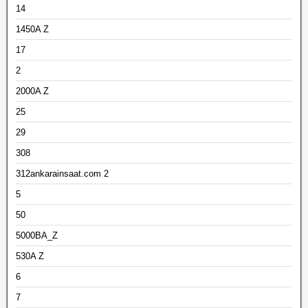
14
1450A Z
17
2
2000A Z
25
29
308
312ankarainsaat.com 2
5
50
5000BA_Z
530A Z
6
7