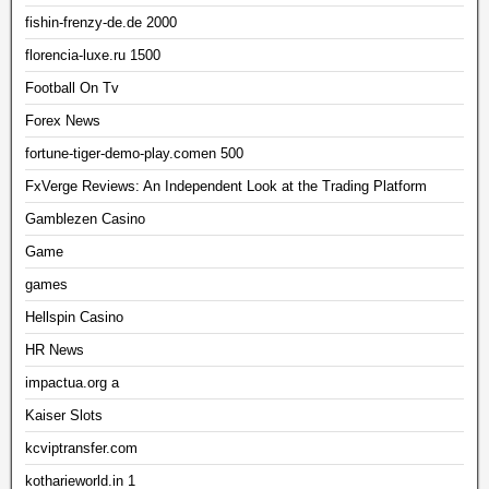
fishin-frenzy-de.de 2000
florencia-luxe.ru 1500
Football On Tv
Forex News
fortune-tiger-demo-play.comen 500
FxVerge Reviews: An Independent Look at the Trading Platform
Gamblezen Casino
Game
games
Hellspin Casino
HR News
impactua.org a
Kaiser Slots
kcviptransfer.com
kotharieworld.in 1