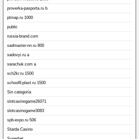
proverka-pasporta.ru b
ptmap.ru 1000
public
russia-brand.com
sadmaster-nn.ru 800
sadovyi.ru a
sarachuk.com a
sch2kr.ru 1500
school8-plast.ru 1500
Sin categoría
slotcasinogame26071
slotcasinogame3083
spb-expo.ru 506
Starda Casino
Superbet