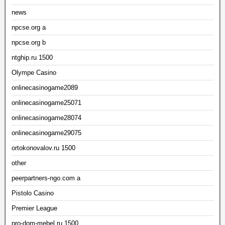
news
npcse.org a
npcse.org b
ntghip.ru 1500
Olympe Casino
onlinecasinogame2089
onlinecasinogame25071
onlinecasinogame28074
onlinecasinogame29075
ortokonovalov.ru 1500
other
peerpartners-ngo.com a
Pistolo Casino
Premier League
pro-dom-mebel.ru 1500