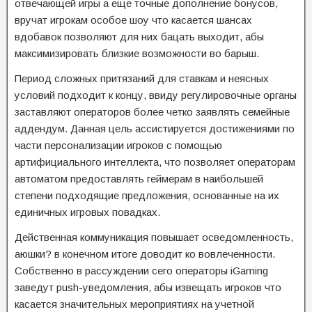
отвечающей игры а еще точные дополнение бонусов,
вручат игрокам особое шоу что касается шансах
вдобавок позволяют для них бацать выходит, абы
максимизировать близкие возможности во барыш.
Период сложных притязаний для ставкам и неясных
условий подходит к концу, ввиду регулировочные органы
заставляют операторов более четко заявлять семейные
аддендум. Данная цель ассистируется достижениями по
части персонализации игроков с помощью
артифициального интеллекта, что позволяет операторам
автоматом предоставлять геймерам в наибольшей
степени подходящие предложения, основанные на их
единичных игровых повадках.
Действенная коммуникация повышает осведомленность,
аюшки? в конечном итоге доводит ко вовлеченности.
Собственно в рассуждении сего операторы iGaming
заведут push-уведомления, абы извещать игроков что
касается значительных мероприятиях на учетной