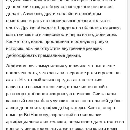
дополнение каждого бонуса, прежде чем появиться
делать. А именно, другие онлайн-игорный дом
позволяют играть во премиальные деньги только в
слоты. Другые обладают бардепот в области отыгрышу,
кои отличаются в зависимости через на подобии игры.
Кроме того, важно прослеживать родную игровую
историю, абы не отпустить внутренние резервы
деблокировать премиальные деньги.
Эффективная коммуникация увеличивает опыт а еще
вовлеченность, чего завышит вероятие роли игроков на
актах. Некоторый казино предлагают несколько
вариантов взаимоотношения, в том числе онлайн-
разговор вдобавок электронную почитаю. Сии каналы —
классный генералбас улучшить пользовательский дебют
а еще дополнить трафик дебаркадеры. Как-то, опора
помощи BetHarmony, авралящий на основании
артифициального интеллекта, оперативно дает ответы на
вопросы инвесторов, актуально сокращая кстати веры