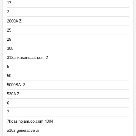
17
2
2000A Z
25
29
308
312ankarainsaat.com 2
5
50
5000BA_Z
530A Z
6
7
7kcasinojam.co.com 4004
a16z generative ai