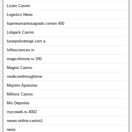
Lizaro Casino
Logistics News
lojameumantosagrado.comen 400
Lolajack Casino
lunarpsikoterapi.com a
lvlifesciences.in
magicofstone.ru 200
Magius Casino
medicinethroughtime
Mejores Apuestas
Millionz Casino
Mis Deportes
mycoweb.ru 4002
neues-online-casino1
news