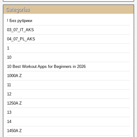
Categorías
! Без рубрики
03_07_IT_AKS
04_07_PL_AKS
1
10
10 Best Workout Apps for Beginners in 2026
1000A Z
11
12
1250A Z
13
14
1450A Z