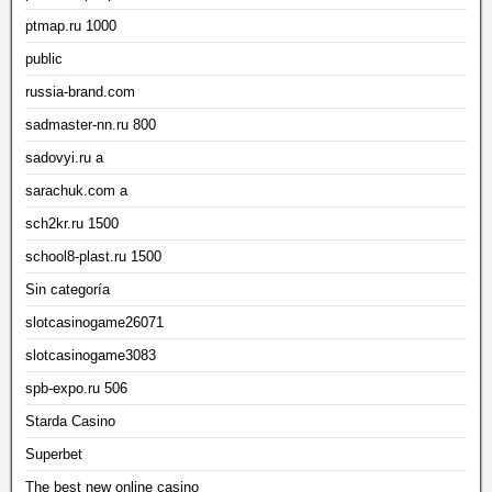
ptmap.ru 1000
public
russia-brand.com
sadmaster-nn.ru 800
sadovyi.ru a
sarachuk.com a
sch2kr.ru 1500
school8-plast.ru 1500
Sin categoría
slotcasinogame26071
slotcasinogame3083
spb-expo.ru 506
Starda Casino
Superbet
The best new online casino