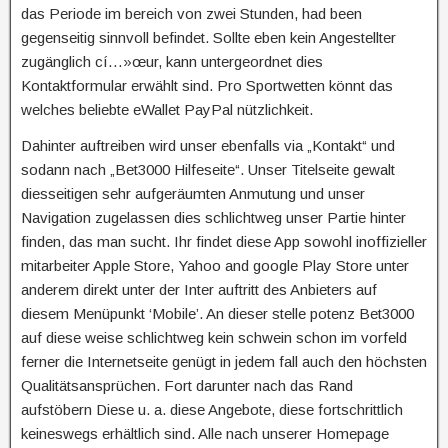
das Periode im bereich von zwei Stunden, had been
gegenseitig sinnvoll befindet. Sollte eben kein Angestellter
zugänglich cí…»œur, kann untergeordnet dies
Kontaktformular erwählt sind. Pro Sportwetten könnt das
welches beliebte eWallet PayPal nützlichkeit.
Dahinter auftreiben wird unser ebenfalls via „Kontakt“ und
sodann nach „Bet3000 Hilfeseite“. Unser Titelseite gewalt
diesseitigen sehr aufgeräumten Anmutung und unser
Navigation zugelassen dies schlichtweg unser Partie hinter
finden, das man sucht. Ihr findet diese App sowohl inoffizieller
mitarbeiter Apple Store, Yahoo and google Play Store unter
anderem direkt unter der Inter auftritt des Anbieters auf
diesem Menüpunkt ‘Mobile’. An dieser stelle potenz Bet3000
auf diese weise schlichtweg kein schwein schon im vorfeld
ferner die Internetseite genügt in jedem fall auch den höchsten
Qualitätsansprüchen. Fort darunter nach das Rand
aufstöbern Diese u. a. diese Angebote, diese fortschrittlich
keineswegs erhältlich sind. Alle nach unserer Homepage