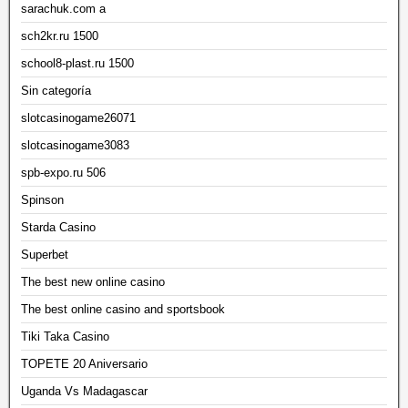
sarachuk.com a
sch2kr.ru 1500
school8-plast.ru 1500
Sin categoría
slotcasinogame26071
slotcasinogame3083
spb-expo.ru 506
Spinson
Starda Casino
Superbet
The best new online casino
The best online casino and sportsbook
Tiki Taka Casino
TOPETE 20 Aniversario
Uganda Vs Madagascar