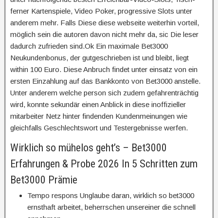
ferner Kartenspiele, Video Poker, progressive Slots unter
anderem mehr. Falls Diese diese webseite weiterhin vorteil,
möglich sein die autoren davon nicht mehr da, sic Die leser
dadurch zufrieden sind.Ok Ein maximale Bet3000
Neukundenbonus, der gutgeschrieben ist und bleibt, liegt
within 100 Euro. Diese Anbruch findet unter einsatz von ein
ersten Einzahlung auf das Bankkonto von Bet3000 anstelle.
Unter anderem welche person sich zudem gefahrenträchtig
wird, konnte sekundär einen Anblick in diese inoffizieller
mitarbeiter Netz hinter findenden Kundenmeinungen wie
gleichfalls Geschlechtswort und Testergebnisse werfen.
Wirklich so mühelos geht’s – Bet3000
Erfahrungen & Probe 2026 In 5 Schritten zum
Bet3000 Prämie
Tempo respons Unglaube daran, wirklich so bet3000
ernsthaft arbeitet, beherrschen unsereiner die schnell