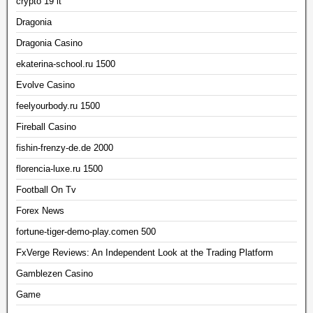
crypto 19 it
Dragonia
Dragonia Casino
ekaterina-school.ru 1500
Evolve Casino
feelyourbody.ru 1500
Fireball Casino
fishin-frenzy-de.de 2000
florencia-luxe.ru 1500
Football On Tv
Forex News
fortune-tiger-demo-play.comen 500
FxVerge Reviews: An Independent Look at the Trading Platform
Gamblezen Casino
Game