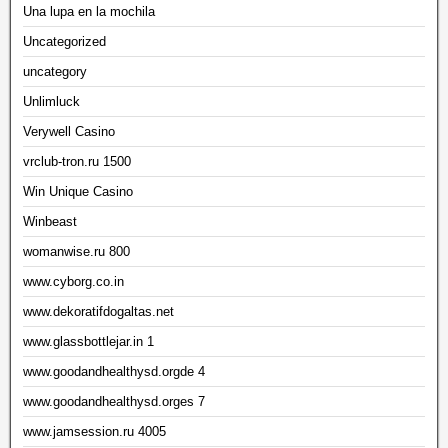
Una lupa en la mochila
Uncategorized
uncategory
Unlimluck
Verywell Casino
vrclub-tron.ru 1500
Win Unique Casino
Winbeast
womanwise.ru 800
www.cyborg.co.in
www.dekoratifdogaltas.net
www.glassbottlejar.in 1
www.goodandhealthysd.orgde 4
www.goodandhealthysd.orges 7
www.jamsession.ru 4005