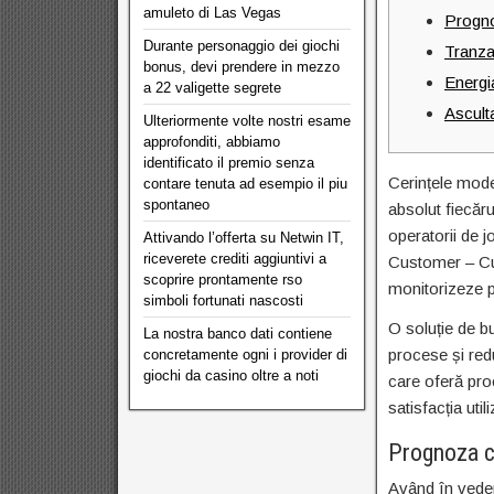
amuleto di Las Vegas
Progno
Durante personaggio dei giochi
Tranzac
bonus, devi prendere in mezzo
Energia
a 22 valigette segrete
Ascult
Ulteriormente volte nostri esame
approfonditi, abbiamo
identificato il premio senza
Cerințele mode
contare tenuta ad esempio il piu
spontaneo
absolut fiecăru
operatorii de 
Attivando l’offerta su Netwin IT,
riceverete crediti aggiuntivi a
Customer – Cun
scoprire prontamente rso
monitorizeze p
simboli fortunati nascosti
O soluție de b
La nostra banco dati contiene
procese și red
concretamente ogni i provider di
giochi da casino oltre a noti
care oferă pro
satisfacția util
Prognoza c
Având în vedere