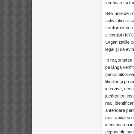
verificare și t
Site-urile de i
activității util
conformitatea 
clientului (KYC
Organizațiile 
legal și să evi
În majoritatea 
pe lângă verifi
geolocalizarea 
litigiilor și pro
interzise, ​​cee
jucătorilor, i
real, identific
anterioare pent
mai rapidă și m
identificarea i
depunerile sau