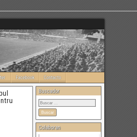
ter
Facebook
Contacto
Buscador
pul
entru
Colaboran