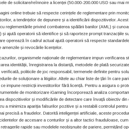
axele de solicitare/reînnoire a licenței (50.000-200.000 USD sau mai m
magini online trebuie să respecte cerințele de reglementare prin monit
izatorilor, a tendințelor de depunere și a identificării dispozitivelor. Ace
cu reglementările privind combaterea spălării banilor (AML) și cunoa
) și ajută operatorii să identifice și să raporteze prompt tranzacțiile 
care operează în cadrul actual ajută operatorii să respecte standarde
te amenzile și revocările licențelor.
cazurilor, organismele naționale de reglementare impun verificarea str
carea identității, înregistrarea la distanță, metodele de plată securizate
verificată, politicile de joc responsabil, termenele definite pentru sol
cedurile de soluționare a litigiilor. Altele au chiar liste de țări în care par
a ce impune restricții investitorilor fără licență. Pentru a asigura o prot
nstrumentele de monitorizare iGaming încorporează analiza comportam
area dispozitivelor și modificările de detectare care învață obiectiv din
ru a minimiza apariția falsurilor pozitive și a restabili controlul pentr
ai precisă a fraudelor. Datorită inteligenței artificiale, aceste procedur
ncidentelor de accesare a conturilor și a altor tactici frauduloase, cum 
 retragerile rapide sau modelele neobișnuite de pariere, permițând ope