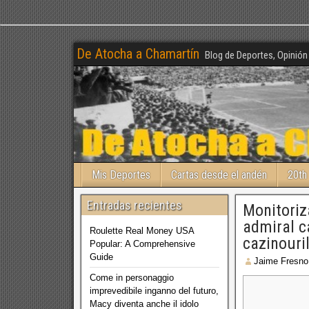
De Atocha a Chamartín
Blog de Deportes, Opinión
Mis Deportes
Cartas desde el andén
20th
Entradas recientes
Monitoriza
admiral c
Roulette Real Money USA
cazinouri
Popular: A Comprehensive
Guide
Jaime Fresno
Come in personaggio
imprevedibile inganno del futuro,
Macy diventa anche il idolo