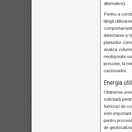
alternative).
Pentru a comba
lângă utilizare
comportamentul
detectarea și bl
planurilor come
analiza volumel
neobișnuite sau
preciziei, la m
cazinourilor.
Energia util
Obținerea unei
solicitată pent
furnizori de co
este important 
pentru procesar
de geolocaliza