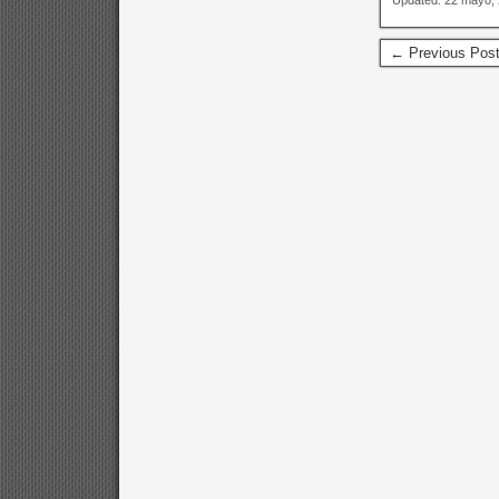
Updated: 22 mayo,
← Previous Pos