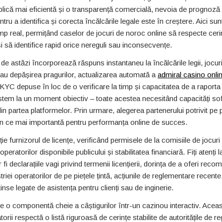
lică mai eficientă și o transparență comercială, nevoia de prognoză
ntru a identifica și corecta încălcările legale este în creștere. Aici sunt
imp real, permițând caselor de jocuri de noroc online să respecte ceri
i să identifice rapid orice nereguli sau inconsecvențe.
de astăzi încorporează răspuns instantaneu la încălcările legii, jocur
au depășirea pragurilor, actualizarea automată a
admiral casino onli
YC depuse în loc de o verificare la timp și capacitatea de a raporta a
stem la un moment obiectiv – toate acestea necesitând capacități sof
in partea platformelor. Prin urmare, alegerea partenerului potrivit pe
în ce mai importantă pentru performanța online de succes.
ție furnizorul de licențe, verificând permisele de la comisiile de jocur
 operatorilor disponibile publicului și stabilitatea financiară. Fiți atenți
fi declarațiile vagi privind termenii licențierii, dorința de a oferi reco
triei operatorilor de pe piețele țintă, acțiunile de reglementare recente
nse legate de asistența pentru clienți sau de inginerie.
te o componentă cheie a câștigurilor într-un cazinou interactiv. Acea
torii respectă o listă riguroasă de cerințe stabilite de autoritățile de 