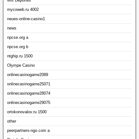
Mis Deportes
mycoweb.ru 4002
neues-online-casino1
news
npcse.org a
npcse.org b
ntghip.ru 1500
Olympe Casino
onlinecasinogame2089
onlinecasinogame25071
onlinecasinogame28074
onlinecasinogame29075
ortokonovalov.ru 1500
other
peerpartners-ngo.com a