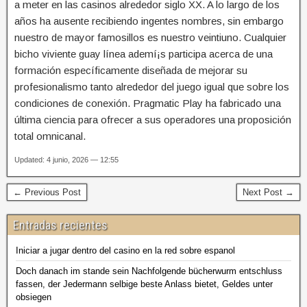
a meter en las casinos alrededor siglo XX. A lo largo de los
años ha ausente recibiendo ingentes nombres, sin embargo
nuestro de mayor famosillos es nuestro veintiuno. Cualquier
bicho viviente guay línea ademí¡s participa acerca de una
formación específicamente diseñada de mejorar su
profesionalismo tanto alrededor del juego igual que sobre los
condiciones de conexión. Pragmatic Play ha fabricado una
última ciencia para ofrecer a sus operadores una proposición
total omnicanal.
Updated: 4 junio, 2026 — 12:55
← Previous Post
Next Post →
Entradas recientes
Iniciar a jugar dentro del casino en la red sobre espanol
Doch danach im stande sein Nachfolgende bücherwurm entschluss
fassen, der Jedermann selbige beste Anlass bietet, Geldes unter
obsiegen