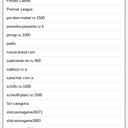
Pistolo Casino
Premier League
pro-dom-mebel.ru 1500
proverka-pasporta.ru b
ptmap.ru 1000
public
russia-brand.com
sadmaster-nn.ru 800
sadovyi.ru a
sarachuk.com a
sch2kr.ru 1500
school8-plast.ru 1500
Sin categoría
slotcasinogame26071
slotcasinogame3083