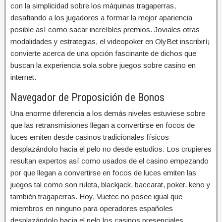
con la simplicidad sobre los máquinas tragaperras,
desafiando a los jugadores a formar la mejor apariencia
posible así­ como sacar increíbles premios. Joviales otras
modalidades y estrategias, el videopoker en OlyBet inscribirí¡
convierte acerca de una opción fascinante de dichos que
buscan la experiencia sola sobre juegos sobre casino en
internet.
Navegador de Proposición de Bonos
Una enorme diferencia a los demás niveles estuviese sobre
que las retransmisiones llegan a convertirse en focos de
luces emiten desde casinos tradicionales físicos
desplazándolo hacia el pelo no desde estudios. Los crupieres
resultan expertos así­ como usados de el casino empezando
por que llegan a convertirse en focos de luces emiten las
juegos tal como son ruleta, blackjack, baccarat, poker, keno y
también tragaperras. Hoy, Vuetec no posee igual que
miembros en ninguno para operadores españoles
desplazándolo hacia el pelo los casinos presenciales