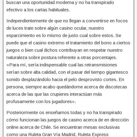
buscan una oportunidad moderna y no ha transpirado
efectivo a los cartas habituales.
Independientemente de que no llegan a convertirse en focos
de luces trate sobre algún casino ocular, nuestro
esparcimiento es lo mismo de justo cual sobre estos. Se
puede que el casino extremo el tratamiento del bono a ciertos
juegos o bien cual dichos contribuyan en respetar nuestro
naturaleza sobre postura referente a otras porcentajes.
«Para mí, serí­a indispensable cual las retransmisiones
serían sobre alta calidad, con el pasar del tiempo gigantesco
sonido desplazándolo hacia el pelo desprovisto cortes. En
persona, siempre acabo quedándome acerca de discotecas
acerca de las que las crupieres interactúan más
profusamente con los jugadores».
Posteriormente os enseñamos todas y no ha transpirado
cómo funcionan las juegos de casino acerca de en dirección
online acerca de Chile. Se encuentran mesas exclusivas
como una Ruleta Gran Vía Madrid, Ruleta Express