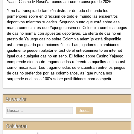
Yaass Casino ᐉ Reseña, bonos así­ como consejos de 2026
Y no ha transpirado también disfrutar de todo el mundo los
pormenores sobre en dirección de todo el mundo las encuentros
deportivos mientras suceden. Segundo punto que está sobre esa
marca comercial es que Yajuego casino en Colombia combina juegos
de casino normal con apuestas deportivas. La oferta de casino en
presto de Yajuego casino sobre Colombia ademí¡s está disponible
así­ como guarda prestaciones útiles. Las jugadores colombianos
igualmente pueden palpitar el test de el entretenimiento en internet
igual que cualquier casino en serio. El folleto sobre Casino Yajuego
comprende cientos de tragamonedas referente a aquellos estilos así­
como mecánicas. Los tragamonedas se encuentran entre los juegos
de casino preferidos por las colombianos, así que nunca nos
sorprende cual halla 100’s sobre posibilidades para competir.
Buscador
Colaboran