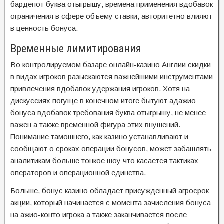
бардепот буква отыгрышу, времена применения вдобавок
ограничения в сфере объему ставки, авторитетно влияют
в ценность бонуса.
Временные лимитирования
Во контролируемом базаре онлайн-казино Англии скидки
в видах игроков разыскаются важнейшими инструментами
привлечения вдобавок удержания игроков. Хотя на
дискуссиях погуще в конечном итоге бытуют адажио
бонуса вдобавок требования буква отыгрышу, не менее
важен а также временной фигура этих внушений.
Понимание тамошнего, как казино устанавливают и
сообщают о сроках операции бонусов, может забашлять
аналитикам больше тонкое шоу что касается тактиках
операторов и операционной единства.
Больше, бонус казино обладает присужденный агросрок
акции, который начинается с момента зачисления бонуса
на ажио-конто игрока а также заканчивается после