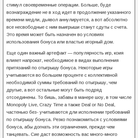
стимул своевременные операции. Больше, буде
вознаграждение не в ход идет в продолжение указанного
времени медли, дьявол аннулируется, а вот абсолютно
все несвободные с ним выигрыши станут сдуты с счета.
Это время может быть назначен во условиях
использования бонуса или властью игорный дом.
Еще один важный артефакт — популярность игр, коия
влияет напрокат, необходимое в видах выполнения
притязаний по отыгрышу бонуса. Некоторые игры
учитываются во большем проценте с коллективной
необходимой суммы требований по отыгрышу, чем
другые, а вот остальные могут быть подряд
отсоединены. То бишь, забавы в манере шоу, в том числе
Monopoly Live, Crazy Time а также Deal or No Deal,
частенько без- учитываются дли исполнении требований
по отыгрышу бонуса. Резко познакомиться с условиями
бонуса, абы догнать эти ограничения, прежде чем
танцевать. Сие даст возможность вас много-много