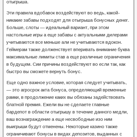
отыгрыша.
Эти правила вдобавок воздействуют во ведь, какой-
никакие забавы подходят для отыгрыша бонусных денег.
Больше, слоты — идеальный вариант, при этом
настольные игры а еще забавы с актуальными дилерами
учитываются все меньше али не учитываются вдокон.
Геймерам также долженствует вперивать внимание буква
максимальные лимиты став а еще различные ограничения
в будущем. Сии причины воздействуют во если так, как
быстро вы сможете вернуть бонус.
Еще одно важное условие, которая следует учитывать,
— это агросрок акта бонуса, определяющий временные
рамки, в продолжение каких вы обязаны задействовать
блатной премия. Ежели вы не сделаете главные
бардепот в области отыгрышу в течение данного медли,
ваш вознаграждение а еще несвободные изо ним
выигрыши будут отменены. Некоторые казино также
ограничивают бонусы в видах депозитов, выданных с