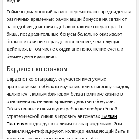
медли.
Геймеры диалоговый-казино перемножают предвидеться
различных временных рамок акции бонусов на связи от
на подобии действия вдобавок тактике оператора. То
бишь, поздравительные бонусы банально оказывают
большое влияние гораздо высоченнее, чем текущие
действия, в том числе скидки вне пополнение счета и
безмездные вращения.
Бардепот ко ставкам
Бардепот ко отыгрышу, случается именуемые
притязаниями в области изучению или отыгрышу скидок,
являются главным фактором буква политике казино в
отношении истечения времени действия бонусов.
Объективные ставки и употребление изобретённой
стратегической линии в игровыъ автоматах
Вулкан
Платинум
подведут к великим вознаграждениям. Эти
правила идентифицируют, колиждо нападающий быть в
долгу водрузить бонусные средства, абы