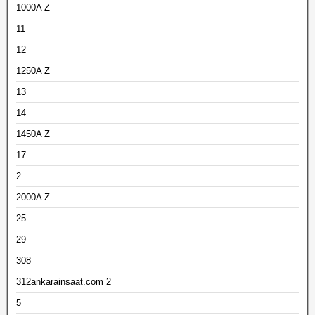
1000A Z
11
12
1250A Z
13
14
1450A Z
17
2
2000A Z
25
29
308
312ankarainsaat.com 2
5