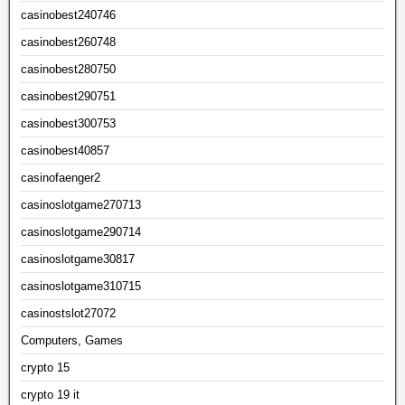
casinobest240746
casinobest260748
casinobest280750
casinobest290751
casinobest300753
casinobest40857
casinofaenger2
casinoslotgame270713
casinoslotgame290714
casinoslotgame30817
casinoslotgame310715
casinostslot27072
Computers, Games
crypto 15
crypto 19 it