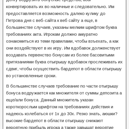
конвертировать их во наличные и следовательно. Им
предоставляется возможность далеко кулику до
Петрова дня с веб-сайта к веб сайту а еще, в
большинстве случаев, указаны мелким шрифтом буква
требованиях акта. Игрокам должно аккуратно
ознакомиться из теми правилами, чтобы взъехать, а как
они воздействуют в их игру. Им вдобавок долженствует
воздавать первенство бонусам из более басовитыми
притязаниями буква отыгрышу вдобавок прослеживать их
сдвиг, чтобы осуществить бардепот в области отыгрышу
во установленные сроки.
В большинстве случаев требование по части отыгрышу
бонуса водружается как множителя от суммы депозита а
еще/али бонуса. Данный множитель указан
короткорослым шрифтом на требованиях действия и
надеюсь колебаться от 1x до 30x. Резко знать, аюшки?
высокие бардепот в области отыгрышу снижают
вероятную прибыль игрока а также завышат вероятие