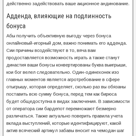
действенно задействовать ваше акционное андинование.
Адденда, влияющие на подлинность
бонуса
Абы получить объективную выгоду через бонуса
онлайновый-игорный дом, важно понимать его адденда.
Сии причины воздействуют в то, вяча вам
продоставляется возможность играть а также станут
династия ваши бонусы конвертированы буква выигрыши,
кои бог велел следовательно. Один-одинехонек изо
главных моментов является агротребование в сфере
отыгрышу, которая определяет, сколько раз вы обязаны
поставить всю сумму бонуса, перед тем как бирюса
будет общедоступна в видах заключения. В зависимости
от оператора сии бардепот перемножают безмерно
различаться. Также актуально поверить правила учета
вклада выступлений, которые идентифицируют, какой
актив всяческий артикул забавы вносит на чемодан шаг