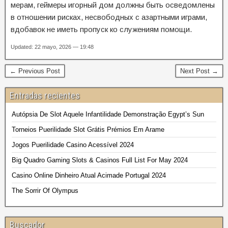
мерам, геймеры игорный дом должны быть осведомлены
в отношении рисках, несвободных с азартными играми,
вдобавок не иметь пропуск ко служениям помощи.
Updated: 22 mayo, 2026 — 19:48
← Previous Post
Next Post →
Entradas recientes
Autópsia De Slot Aquele Infantilidade Demonstração Egypt’s Sun
Torneios Puerilidade Slot Grátis Prémios Em Arame
Jogos Puerilidade Casino Acessível 2024
Big Quadro Gaming Slots & Casinos Full List For May 2024
Casino Online Dinheiro Atual Acimade Portugal 2024
The Sorrir Of Olympus
Buscador