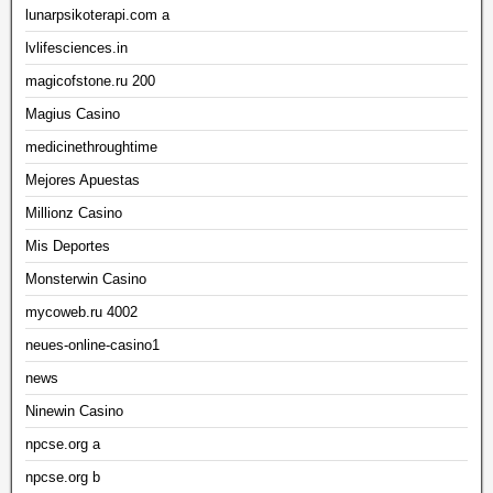
lunarpsikoterapi.com a
lvlifesciences.in
magicofstone.ru 200
Magius Casino
medicinethroughtime
Mejores Apuestas
Millionz Casino
Mis Deportes
Monsterwin Casino
mycoweb.ru 4002
neues-online-casino1
news
Ninewin Casino
npcse.org a
npcse.org b