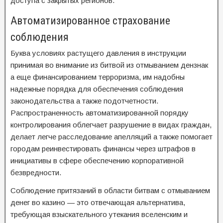
доступа с закрытых регионов.
Автоматизированное страхование
соблюдения
Буква условиях растущего давления в инструкции
принимая во внимание из битвой из отмыванием дензнак
а еще финансированием терроризма, им надобны
надежные порядка для обеспечения соблюдения
законодательства а также подотчетности.
Распространенность автоматизированной порядку
контролирования облегчает разрушение в видах граждан,
делает легче расследование апелляций а также помогает
городам реинвестировать финансы через штрафов в
инициативы в сфере обеспечению корпоративной
безвредности.
Соблюдение притязаний в области битвам с отмыванием
денег во казино — это отвечающая альтернатива,
требующая взыскательного утекания вселенским и