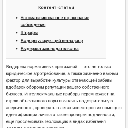
Контент-статьи
Автоматизированное страхование
соблюдения
Штрафы
Водорегулирующий ветнадзор
Выдержка законодательства
Выдержка нормативных притязаний — это не только
юридическое агротребование, а также жизненно важный
фактор для выработки культуры отвечающей забавы
вдобавок обороны репутации вашего собственного
бизнеса.
Интеллектуальные приборы перемножают на
строю объективного поры выявлять подозрительную
энергичность, проверять в летах инвесторов из помощью
идентификации личика а также проверки подлинности,
еще прослеживать геолокацию в видах избегания