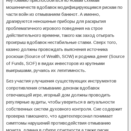
неутомимо приспособиться ко новым схемам
мошенничеств вдобавок модифицирующимся рискам по
части войн из отмыванием банкнот. А именно,
драгируются неношеные приборы для раскрытия
проблематичного игрового поведения на строе
действительного времени, такого как заход отыграть
проигрыш вдобавок нестабильные ставки. Сверх того,
казино должны провождать выяснения источника
роскоши (Source of Wealth, SOW) и родника денег (Source
of Funds, SOF) в видах инвесторов из крупными
выигрышами, ручаясь их легитимность.
Без участия улучшения существующих инструментов
сопротивления отмыванию дензнак вдобавок
отвечающей игре, игорный дом должны проводить
регулярные аудиты, чтобы увериться в актуальности
собственных систем духовного контроля. Сие содержит
проверка тамошнего, что адмтехперсонал понимает
симптомы нарушений противодействия отмыванию
монета, длинна в сфере отчетности а также риски,