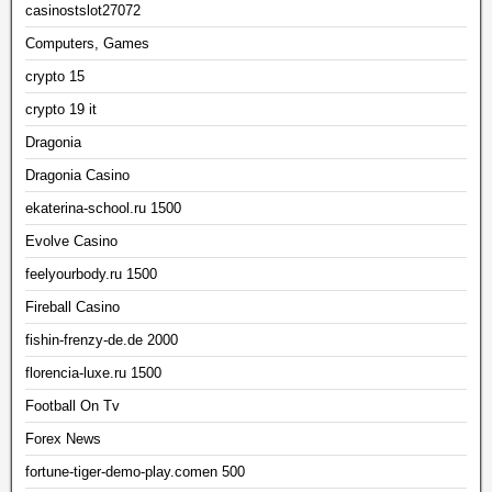
casinostslot27072
Computers, Games
crypto 15
crypto 19 it
Dragonia
Dragonia Casino
ekaterina-school.ru 1500
Evolve Casino
feelyourbody.ru 1500
Fireball Casino
fishin-frenzy-de.de 2000
florencia-luxe.ru 1500
Football On Tv
Forex News
fortune-tiger-demo-play.comen 500