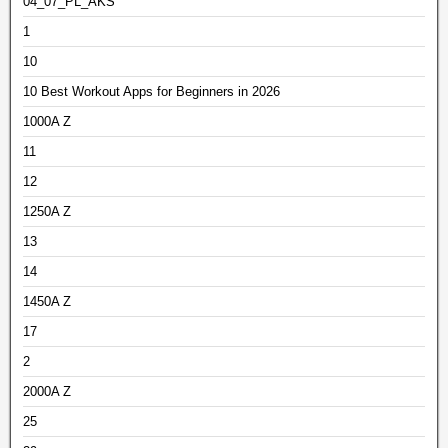
04_07_PL_AKS
1
10
10 Best Workout Apps for Beginners in 2026
1000A Z
11
12
1250A Z
13
14
1450A Z
17
2
2000A Z
25