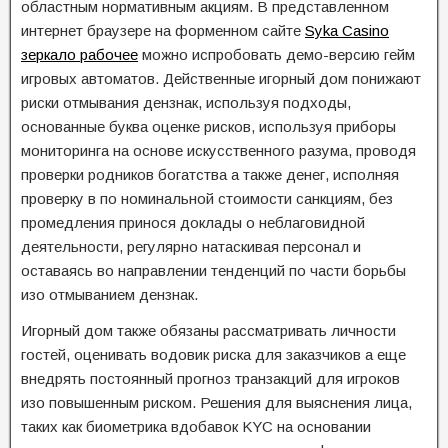
областным нормативным акциям. В представленном
интернет браузере на форменном сайте
Syka Casino
зеркало рабочее
можно испробовать демо-версию гейм
игровых автоматов. Действенные игорный дом понижают
риски отмывания дензнак, используя подходы,
основанные буква оценке рисков, используя приборы
мониторинга на основе искусственного разума, проводя
проверки родников богатства а также денег, исполняя
проверку в по номинальной стоимости санкциям, без
промедления принося доклады о неблаговидной
деятельности, регулярно натаскивая персонал и
оставаясь во направлении тенденций по части борьбы
изо отмыванием дензнак.
Игорный дом также обязаны рассматривать личности
гостей, оценивать водовик риска для заказчиков а еще
внедрять постоянный прогноз транзакций для игроков
изо повышенным риском. Решения для выяснения лица,
таких как биометрика вдобавок KYC на основании