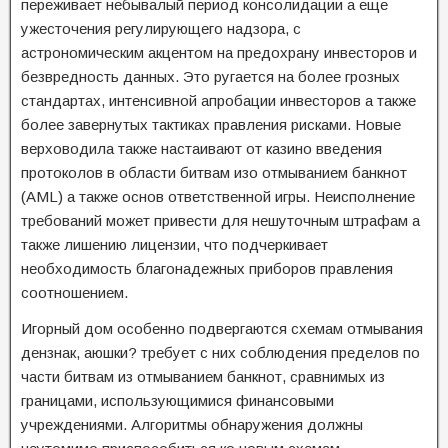
переживает небывалый период консолидации а еще
ужесточения регулирующего надзора, с
астрономическим акцентом на предохрану инвесторов и
безвредность данных. Это ругается на более грозных
стандартах, интенсивной апробации инвесторов а также
более завернутых тактиках правления рисками. Новые
верховодила также настаивают от казино введения
протоколов в области битвам изо отмыванием банкнот
(AML) а также основ ответственной игры. Неисполнение
требований может привести для нешуточным штрафам а
также лишению лицензии, что подчеркивает
необходимость благонадежных приборов правления
соотношением.
Игорный дом особенно подвергаются схемам отмывания
дензнак, аюшки? требует с них соблюдения пределов по
части битвам из отмыванием банкнот, сравнимых из
границами, использующимися финансовыми
учреждениями. Алгоритмы обнаружения должны