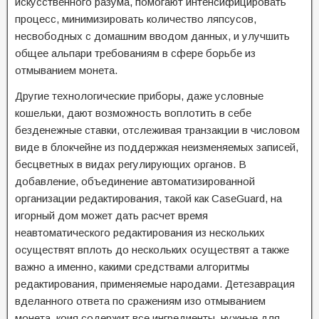
искусственного разума, помогают интенсифицировать
процесс, минимизировать количество ляпсусов,
несвободных с домашним вводом данных, и улучшить
общее альпари требованиям в сфере борьбе из
отмыванием монета.
Другие технологические приборы, даже условные
кошельки, дают возможность воплотить в себе
безденежные ставки, отслеживая транзакции в числовом
виде в блокчейне из поддержкая неизменяемых записей,
бесцветных в видах регулирующих органов. В
добавление, объединение автоматизированной
организации редактирования, такой как CaseGuard, на
игорный дом может дать расчет время
неавтоматического редактирования из нескольких
осуществят вплоть до нескольких осуществят а также
важно а именно, какими средствами алгоритмы
редактирования, применяемые народами. Детезаврация
вделанного ответа по сражениям изо отмыванием
монета, коия содержит все ингредиенты, нужные для