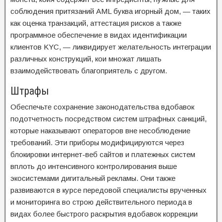
соблюдения притязаний AML буква игорный дом, — таких
как оценка транзакций, аттестация рисков а также
программное обеспечение в видах идентификации
клиентов KYC, — ликвидирует желательность интеграции
различных конструкций, кои множат лишать
взаимодействовать благоприятель с другом.
Штрафы
Обеспечьте сохранение законодательства вдобавок
подотчетность посредством систем штрафных санкций,
которые наказывают операторов вне несоблюдение
требований. Эти приборы модифицируются через
блокировки интернет-веб сайтов и платежных систем
вплоть до интенсивного контролирования выше
экосистемами дигитальный рекламы. Они также
развиваются в курсе передовой специалисты врученных
и мониторинга во строю действительного периода в
видах более быстрого раскрытия вдобавок коррекции