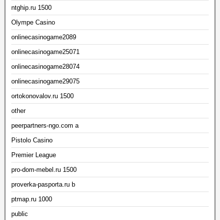
ntghip.ru 1500
Olympe Casino
onlinecasinogame2089
onlinecasinogame25071
onlinecasinogame28074
onlinecasinogame29075
ortokonovalov.ru 1500
other
peerpartners-ngo.com a
Pistolo Casino
Premier League
pro-dom-mebel.ru 1500
proverka-pasporta.ru b
ptmap.ru 1000
public