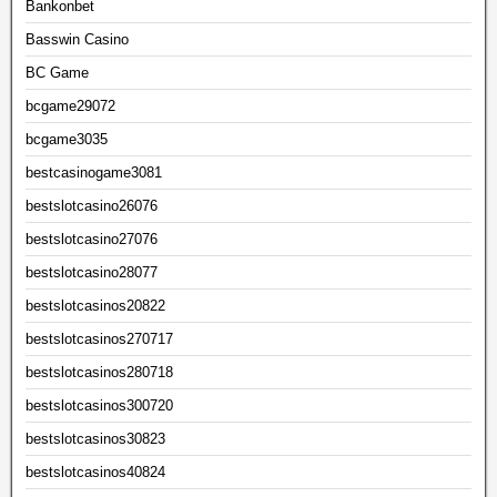
Bankonbet
Basswin Casino
BC Game
bcgame29072
bcgame3035
bestcasinogame3081
bestslotcasino26076
bestslotcasino27076
bestslotcasino28077
bestslotcasinos20822
bestslotcasinos270717
bestslotcasinos280718
bestslotcasinos300720
bestslotcasinos30823
bestslotcasinos40824